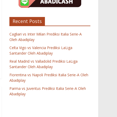
Recent Posts
Cagliari vs Inter Milan Prediksi Italia Serie-A
Oleh Abadiplay
Celta Vigo vs Valencia Prediksi LaLiga
Santander Oleh Abadiplay
Real Madrid vs Valladolid Prediksi LaLiga
Santander Oleh Abadiplay
Fiorentina vs Napoli Prediksi Italia Serie-A Oleh
Abadiplay
Parma vs Juventus Prediksi Italia Serie-A Oleh
Abadiplay