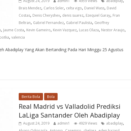
,
August 24, 2019
admin1
4959 Views
abadiplay
,
,
,
,
Brais Mendez
Carlos Soler
celta vigo
Daniel Wass
David
,
,
,
,
Costas
Denis Cheryshev
denis suarez
Ezequiel Garay
Fran
,
,
,
Beltran
Gabriel Fernandez
Gabriel Paulista
Geoffrey
,
,
,
,
,
,
n
Jaume Costa
Kevin Gameiro
Kevin Vazquez
Lucas Olaza
Nestor Araujo
,
obotka
valencia
Oleh Abadiplay Yang Akan Bertanding Pada Hari Minggu 25 Agustus
Berita Bola
Bola
Real Madrid vs Valladolid Prediksi
LaLiga Santander Oleh Abadiplay
,
August 24, 2019
admin1
4929 Views
abadiplay
,
,
,
,
,
Alvaro Odriozola
Antonio
Casemiro
chelsea
eden hazard