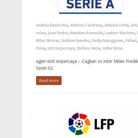
,
,
,
Andrea Ranocchia
Antonio Candreva
antonio conte
Artu
,
,
,
,
milan
Joao Pedro
Kwadwo Asamoah
Lautaro Martinez
,
,
,
Milan Skriniar
Nahitan Nandez
Radja Nainggolan
Rafael
,
,
,
Pinna
slot terpercaya
Stefano Sensi
Valter Birsa
agen slot terpercaya – Cagliari vs Inter Milan Pred
Senin 02
Read more