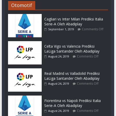
Otomotif
Cagliari vs Inter Milan Prediksi Italia
Serie-A Oleh Abadiplay
Comments Off
September 1, 2019
Celta Vigo vs Valencia Prediksi
LaLiga Santander Oleh Abadiplay
Comments Off
August 24, 2019
Real Madrid vs Valladolid Prediksi
LaLiga Santander Oleh Abadiplay
Comments Off
August 24, 2019
Fiorentina vs Napoli Prediksi Italia
Serie-A Oleh Abadiplay
Comments Off
August 24, 2019