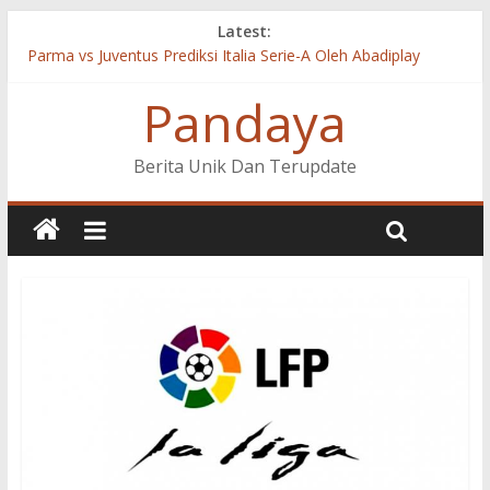
Latest:
Parma vs Juventus Prediksi Italia Serie-A Oleh Abadiplay
Cagliari vs Inter Milan Prediksi Italia Serie-A Oleh Abadiplay
Pandaya
Celta Vigo vs Valencia Prediksi LaLiga Santander Oleh
Abadiplay
Real Madrid vs Valladolid Prediksi LaLiga Santander Oleh
Berita Unik Dan Terupdate
Abadiplay
Fiorentina vs Napoli Prediksi Italia Serie-A Oleh Abadiplay