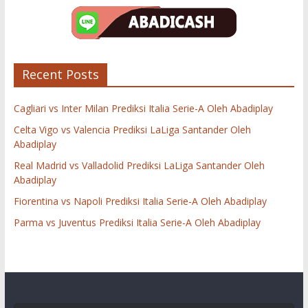
Recent Posts
Cagliari vs Inter Milan Prediksi Italia Serie-A Oleh Abadiplay
Celta Vigo vs Valencia Prediksi LaLiga Santander Oleh
Abadiplay
Real Madrid vs Valladolid Prediksi LaLiga Santander Oleh
Abadiplay
Fiorentina vs Napoli Prediksi Italia Serie-A Oleh Abadiplay
Parma vs Juventus Prediksi Italia Serie-A Oleh Abadiplay