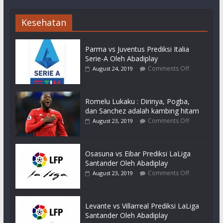
Kesehatan
Parma vs Juventus Prediksi Italia
Serie-A Oleh Abadiplay
Comments Off
August 24, 2019
Romelu Lukaku : Dirinya, Pogba,
dan Sanchez adalah kambing hitam
Comments Off
August 23, 2019
Osasuna vs Eibar Prediksi LaLiga
Santander Oleh Abadiplay
Comments Off
August 23, 2019
Levante vs Villarreal Prediksi LaLiga
Santander Oleh Abadiplay