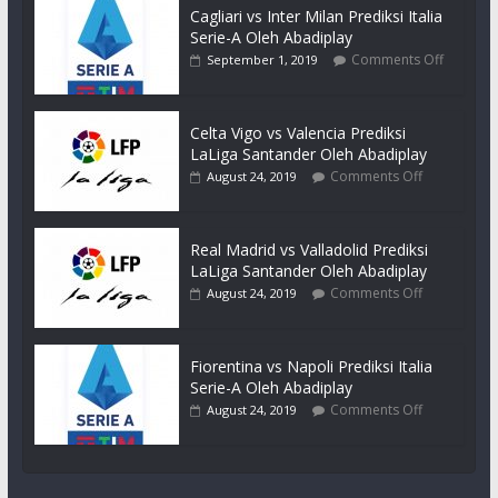
Cagliari vs Inter Milan Prediksi Italia
Serie-A Oleh Abadiplay
Comments Off
September 1, 2019
Celta Vigo vs Valencia Prediksi
LaLiga Santander Oleh Abadiplay
Comments Off
August 24, 2019
Real Madrid vs Valladolid Prediksi
LaLiga Santander Oleh Abadiplay
Comments Off
August 24, 2019
Fiorentina vs Napoli Prediksi Italia
Serie-A Oleh Abadiplay
Comments Off
August 24, 2019