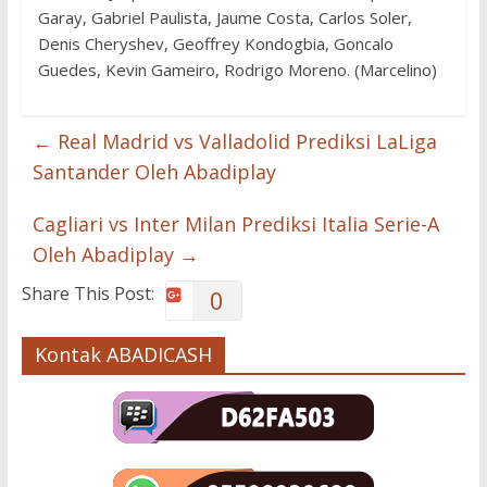
Garay, Gabriel Paulista, Jaume Costa, Carlos Soler,
Denis Cheryshev, Geoffrey Kondogbia, Goncalo
Guedes, Kevin Gameiro, Rodrigo Moreno. (Marcelino)
←
Real Madrid vs Valladolid Prediksi LaLiga
Santander Oleh Abadiplay
Cagliari vs Inter Milan Prediksi Italia Serie-A
Oleh Abadiplay
→
Share This Post:
0
Kontak ABADICASH