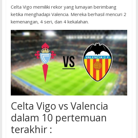
Celta Vigo memiliki rekor yang lumayan berimbang
ketika menghadapi Valencia. Mereka berhasil mencuri 2
kemenangan, 4 seri, dan 4 kekalahan.
Celta Vigo vs Valencia
dalam 10 pertemuan
terakhir :