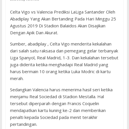
Celta Vigo vs Valencia Prediksi LaLiga Santander Oleh
Abadiplay Yang Akan Bertanding Pada Hari Minggu 25
Agustus 2019 Di Stadion Balaidos Akan Disajikan
Dengan Apik Dan Akurat.
Sumber, abadiplay , Celta Vigo menderita kekalahan
dari salah satu raksasa dan pemegang gelar terbanyak
Liga Spanyol, Real Madrid, 1-3. Dan kekalahan tersebut
juga diderita ketika menghadapi Real Madrid yang
harus bermain 10 orang ketika Luka Modric di kartu
merah.
Sedangkan Valencia harus menerima hasil seri ketika
menjamu Real Sociedad di Stadion Mestalla. Hal
tersebut diperparah dengan Francis Coquelin
mendapatkan kartu kuning ke-2 dan memberikan
penalti kepada Sociedad pada menit terakhir
pertandingan.