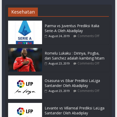
Kesehatan
Parma vs Juventus Prediksi Italia
Serie-A Oleh Abadiplay
Comments Off
August 24, 2019
Romelu Lukaku : Dirinya, Pogba,
dan Sanchez adalah kambing hitam
Comments Off
August 23, 2019
Osasuna vs Eibar Prediksi LaLiga
Santander Oleh Abadiplay
Comments Off
August 23, 2019
Levante vs Villarreal Prediksi LaLiga
Santander Oleh Abadiplay