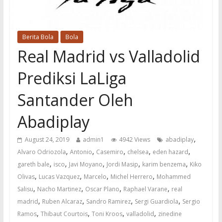
Berita Bola
Bola
Real Madrid vs Valladolid
Prediksi LaLiga
Santander Oleh
Abadiplay
,
August 24, 2019
admin1
4942 Views
abadiplay
,
,
,
,
,
Alvaro Odriozola
Antonio
Casemiro
chelsea
eden hazard
,
,
,
,
,
gareth bale
isco
Javi Moyano
Jordi Masip
karim benzema
Kiko
,
,
,
,
Olivas
Lucas Vazquez
Marcelo
Michel Herrero
Mohammed
,
,
,
,
Salisu
Nacho Martinez
Oscar Plano
Raphael Varane
real
,
,
,
,
madrid
Ruben Alcaraz
Sandro Ramirez
Sergi Guardiola
Sergio
,
,
,
,
Ramos
Thibaut Courtois
Toni Kroos
valladolid
zinedine