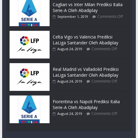
Cagliari vs Inter Milan Prediksi Italia
Serie-A Oleh Abadiplay
Comments Off
September 1, 2019
Celta Vigo vs Valencia Prediksi
LaLiga Santander Oleh Abadiplay
Comments Off
August 24, 2019
Real Madrid vs Valladolid Prediksi
LaLiga Santander Oleh Abadiplay
Comments Off
August 24, 2019
Fiorentina vs Napoli Prediksi Italia
Serie-A Oleh Abadiplay
Comments Off
August 24, 2019