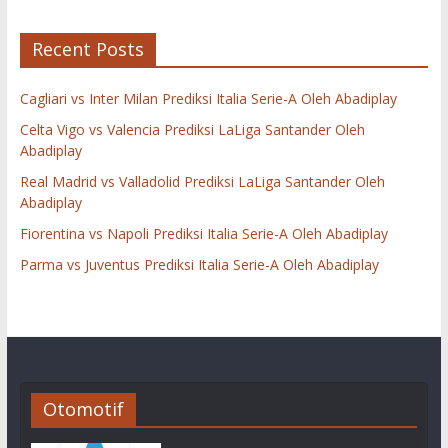
Recent Posts
Cagliari vs Inter Milan Prediksi Italia Serie-A Oleh Abadiplay
Celta Vigo vs Valencia Prediksi LaLiga Santander Oleh
Abadiplay
Real Madrid vs Valladolid Prediksi LaLiga Santander Oleh
Abadiplay
Fiorentina vs Napoli Prediksi Italia Serie-A Oleh Abadiplay
Parma vs Juventus Prediksi Italia Serie-A Oleh Abadiplay
Otomotif