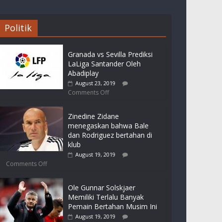
Politik
Granada vs Sevilla Prediksi
LaLiga Santander Oleh
Abadiplay
August 23, 2019
Comments Off
Zinedine Zidane
menegaskan bahwa Bale
dan Rodriguez bertahan di
klub
August 19, 2019
Comments Off
Ole Gunnar Solskjaer
Memiliki Terlalu Banyak
Pemain Bertahan Musim Ini
August 19, 2019