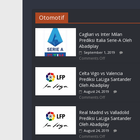
Otomotif
Cagliari vs Inter Milan
Prediksi Italia Serie-A Oleh
Abadiplay
September 1, 2019
Comments Off
Celta Vigo vs Valencia
Prediksi LaLiga Santander
Oleh Abadiplay
August 24, 2019
Comments Off
Real Madrid vs Valladolid
Prediksi LaLiga Santander
Oleh Abadiplay
August 24, 2019
Comments Off