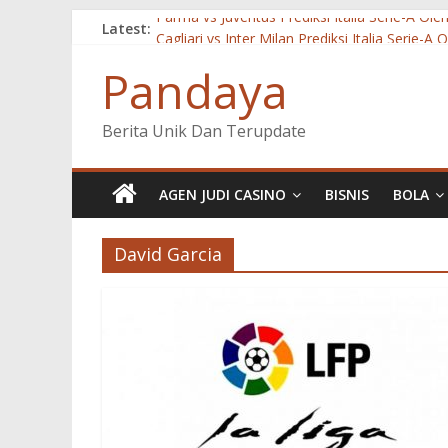
Latest:
Parma vs Juventus Prediksi Italia Serie-A Ole
Cagliari vs Inter Milan Prediksi Italia Serie-A 
Pandaya
Celta Vigo vs Valencia Prediksi LaLiga Santa
Real Madrid vs Valladolid Prediksi LaLiga Sa
Fiorentina vs Napoli Prediksi Italia Serie-A O
Berita Unik Dan Terupdate
AGEN JUDI CASINO
BISNIS
BOLA
David Garcia