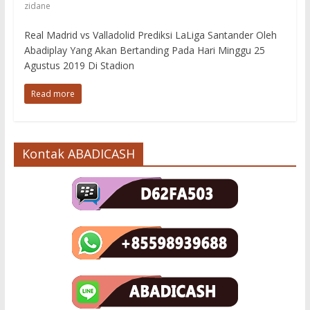
zidane
Real Madrid vs Valladolid Prediksi LaLiga Santander Oleh
Abadiplay Yang Akan Bertanding Pada Hari Minggu 25
Agustus 2019 Di Stadion
Read more
Kontak ABADICASH