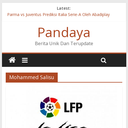
Latest:
Parma vs Juventus Prediksi Italia Serie-A Oleh Abadiplay
Cagliari vs Inter Milan Prediksi Italia Serie-A Oleh Abadiplay
Pandaya
Celta Vigo vs Valencia Prediksi LaLiga Santander Oleh
Abadiplay
Real Madrid vs Valladolid Prediksi LaLiga Santander Oleh
Berita Unik Dan Terupdate
Abadiplay
Fiorentina vs Napoli Prediksi Italia Serie-A Oleh Abadiplay
Mohammed Salisu