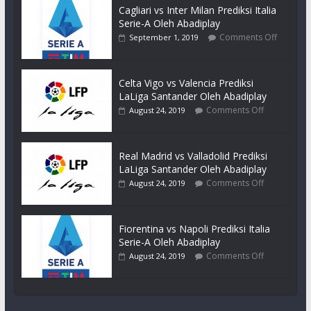
Cagliari vs Inter Milan Prediksi Italia
Serie-A Oleh Abadiplay
Comments Off
September 1, 2019
Celta Vigo vs Valencia Prediksi
LaLiga Santander Oleh Abadiplay
Comments Off
August 24, 2019
Real Madrid vs Valladolid Prediksi
LaLiga Santander Oleh Abadiplay
Comments Off
August 24, 2019
Fiorentina vs Napoli Prediksi Italia
Serie-A Oleh Abadiplay
Comments Off
August 24, 2019