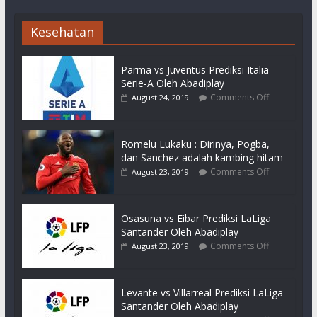
Kesehatan
Parma vs Juventus Prediksi Italia
Serie-A Oleh Abadiplay
Comments Off
August 24, 2019
Romelu Lukaku : Dirinya, Pogba,
dan Sanchez adalah kambing hitam
Comments Off
August 23, 2019
Osasuna vs Eibar Prediksi LaLiga
Santander Oleh Abadiplay
Comments Off
August 23, 2019
Levante vs Villarreal Prediksi LaLiga
Santander Oleh Abadiplay