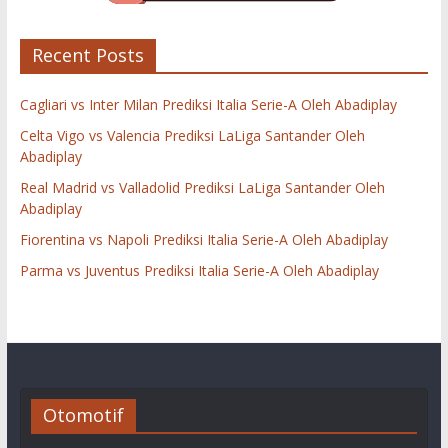
Recent Posts
Cagliari vs Inter Milan Prediksi Italia Serie-A Oleh Abadiplay
Celta Vigo vs Valencia Prediksi LaLiga Santander Oleh
Abadiplay
Real Madrid vs Valladolid Prediksi LaLiga Santander Oleh
Abadiplay
Fiorentina vs Napoli Prediksi Italia Serie-A Oleh Abadiplay
Parma vs Juventus Prediksi Italia Serie-A Oleh Abadiplay
Otomotif