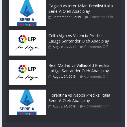
Cagliari vs Inter Milan Prediksi Italia
Serie-A Oleh Abadiplay
Comments Off
September 1, 2019
Celta Vigo vs Valencia Prediksi
LaLiga Santander Oleh Abadiplay
Comments Off
August 24, 2019
Real Madrid vs Valladolid Prediksi
LaLiga Santander Oleh Abadiplay
Comments Off
August 24, 2019
Fiorentina vs Napoli Prediksi Italia
Serie-A Oleh Abadiplay
Comments Off
August 24, 2019