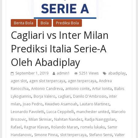
Berita Bola
Bola
Prediksi Bola
Cagliari vs Inter Milan
Prediksi Italia Serie-A
Oleh Abadiplay
,
September 1, 2019
admin1
5251 Views
abadiplay
,
,
,
agen slot
agen slot terpercaya
agen terpercaya
Andrea
,
,
,
,
Ranocchia
Antonio Candreva
antonio conte
Artur Ionita
Babis
,
,
,
,
Lykogiannis
Borja Valero
cagliari
Danilo D'Ambrosio
inter
,
,
,
,
milan
Joao Pedro
Kwadwo Asamoah
Lautaro Martinez
,
,
,
Leonardo Pavoletti
Lucca Ceppitelli
manchester united
Marcelo
,
,
,
,
Brozovic
Milan Skriniar
Nahitan Nandez
Radja Nainggolan
,
,
,
,
Rafael
Ragnar Klavan
Rolando Maran
romelu lukaku
Samir
,
,
,
,
Handanovic
Simone Pinna
slot terpercaya
Stefano Sensi
Valter