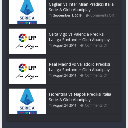
Cagliari vs Inter Milan Prediksi Italia
Serie-A Oleh Abadiplay
Comments Off
September 1, 2019
Celta Vigo vs Valencia Prediksi
LaLiga Santander Oleh Abadiplay
Comments Off
August 24, 2019
Real Madrid vs Valladolid Prediksi
LaLiga Santander Oleh Abadiplay
Comments Off
August 24, 2019
Fiorentina vs Napoli Prediksi Italia
Serie-A Oleh Abadiplay
Comments Off
August 24, 2019