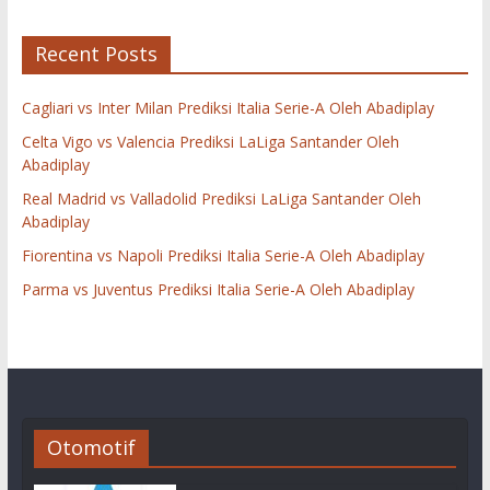
Recent Posts
Cagliari vs Inter Milan Prediksi Italia Serie-A Oleh Abadiplay
Celta Vigo vs Valencia Prediksi LaLiga Santander Oleh
Abadiplay
Real Madrid vs Valladolid Prediksi LaLiga Santander Oleh
Abadiplay
Fiorentina vs Napoli Prediksi Italia Serie-A Oleh Abadiplay
Parma vs Juventus Prediksi Italia Serie-A Oleh Abadiplay
Otomotif