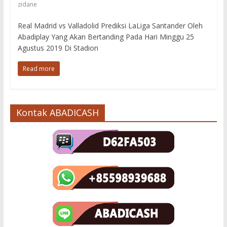
zidane
Real Madrid vs Valladolid Prediksi LaLiga Santander Oleh
Abadiplay Yang Akan Bertanding Pada Hari Minggu 25
Agustus 2019 Di Stadion
Read more
Kontak ABADICASH