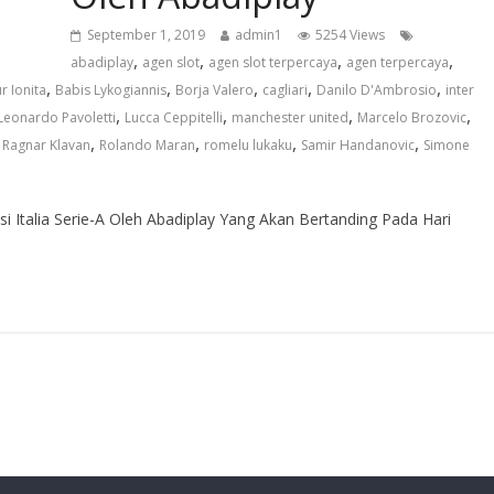
September 1, 2019
admin1
5254 Views
,
,
,
,
abadiplay
agen slot
agen slot terpercaya
agen terpercaya
,
,
,
,
,
r Ionita
Babis Lykogiannis
Borja Valero
cagliari
Danilo D'Ambrosio
inter
,
,
,
,
Leonardo Pavoletti
Lucca Ceppitelli
manchester united
Marcelo Brozovic
,
,
,
,
,
Ragnar Klavan
Rolando Maran
romelu lukaku
Samir Handanovic
Simone
iksi Italia Serie-A Oleh Abadiplay Yang Akan Bertanding Pada Hari