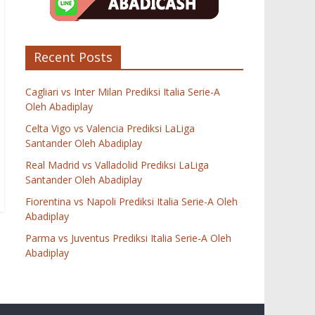
Recent Posts
Cagliari vs Inter Milan Prediksi Italia Serie-A
Oleh Abadiplay
Celta Vigo vs Valencia Prediksi LaLiga
Santander Oleh Abadiplay
Real Madrid vs Valladolid Prediksi LaLiga
Santander Oleh Abadiplay
Fiorentina vs Napoli Prediksi Italia Serie-A Oleh
Abadiplay
Parma vs Juventus Prediksi Italia Serie-A Oleh
Abadiplay