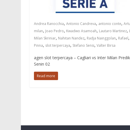
,
,
,
Andrea Ranocchia
Antonio Candreva
antonio conte
Artu
,
,
,
,
milan
Joao Pedro
Kwadwo Asamoah
Lautaro Martinez
,
,
,
Milan Skriniar
Nahitan Nandez
Radja Nainggolan
Rafael
,
,
,
Pinna
slot terpercaya
Stefano Sensi
Valter Birsa
agen slot terpercaya – Cagliari vs Inter Milan Pred
Senin 02
Read more