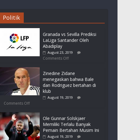
Politik
Granada vs Sevilla Prediksi
LaLiga Santander Oleh
Abadiplay
August 23, 2019
Comments Off
Zinedine Zidane
menegaskan bahwa Bale
dan Rodriguez bertahan di
klub
August 19, 2019
Comments Off
Ole Gunnar Solskjaer
Memiliki Terlalu Banyak
Pemain Bertahan Musim Ini
August 19, 2019