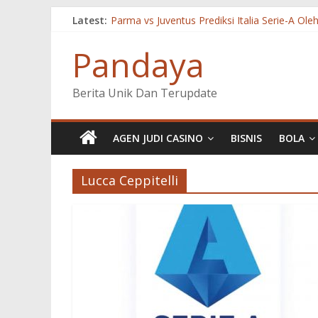
Latest:
Parma vs Juventus Prediksi Italia Serie-A Ole
Cagliari vs Inter Milan Prediksi Italia Serie-A 
Pandaya
Celta Vigo vs Valencia Prediksi LaLiga Santa
Real Madrid vs Valladolid Prediksi LaLiga Sa
Fiorentina vs Napoli Prediksi Italia Serie-A O
Berita Unik Dan Terupdate
AGEN JUDI CASINO
BISNIS
BOLA
Lucca Ceppitelli