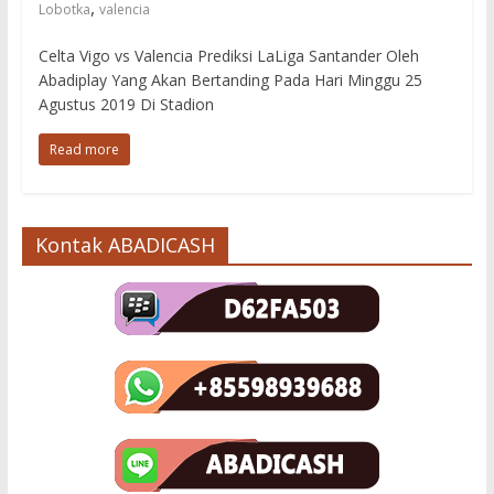
,
Lobotka
valencia
Celta Vigo vs Valencia Prediksi LaLiga Santander Oleh
Abadiplay Yang Akan Bertanding Pada Hari Minggu 25
Agustus 2019 Di Stadion
Read more
Kontak ABADICASH