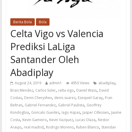
Berita Bola
Bola
Celta Vigo vs Valencia
Prediksi LaLiga
Santander Oleh
Abadiplay
,
August 24, 2019
admin1
4950 Views
abadiplay
,
,
,
,
Brais Mendez
Carlos Soler
celta vigo
Daniel Wass
David
,
,
,
,
Costas
Denis Cheryshev
denis suarez
Ezequiel Garay
Fran
,
,
,
Beltran
Gabriel Fernandez
Gabriel Paulista
Geoffrey
,
,
,
,
Kondogbia
Goncalo Guedes
Iago Aspas
Jasper Cillessen
Jaume
,
,
,
,
Costa
Kevin Gameiro
Kevin Vazquez
Lucas Olaza
Nestor
,
,
,
,
Araujo
real madrid
Rodrigo Moreno
Ruben Blanco
Stanislav