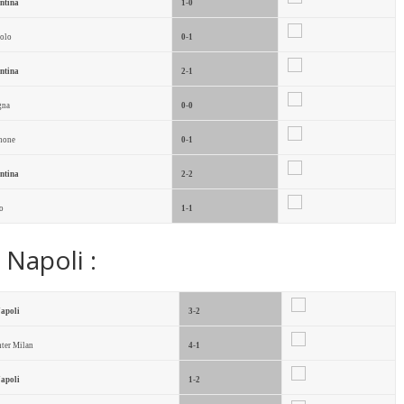
ntina
1-0
olo
0-1
ntina
2-1
gna
0-0
none
0-1
ntina
2-2
o
1-1
 Napoli :
apoli
3-2
nter Milan
4-1
apoli
1-2