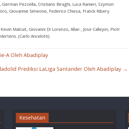
c, German Pezzella, Cristiano Biraghi, Luca Ranieri, Szymon
foro, Giovannie Simeone, Federico Chiesa, Franck Ribery.
 Kevin Malcuit, Giovanni Di Lorenzo, Allan , Jose Callejon, Piotr
 Mertens. (Carlo Ancelotti)
rie-A Oleh Abadiplay
lladolid Prediksi LaLiga Santander Oleh Abadiplay
→
Kesehatan