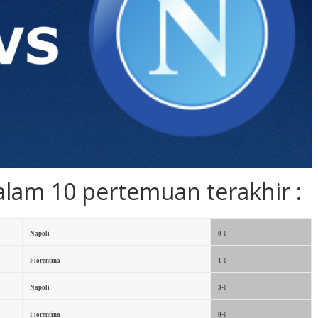
dalam 10 pertemuan terakhir :
Napoli
0-0
Fiorentina
1-0
Napoli
3-0
Fiorentina
0-0