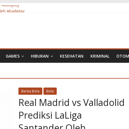
h Abadiplay
Oleh Abadiplay
nder Oleh Abadiplay
ntander Oleh Abadiplay
leh Abadiplay
GAMES
HIBURAN
KESEHATAN
KRIMINAL
OTOM
Berita Bola
Bola
Real Madrid vs Valladolid
Prediksi LaLiga
Santander Oleh