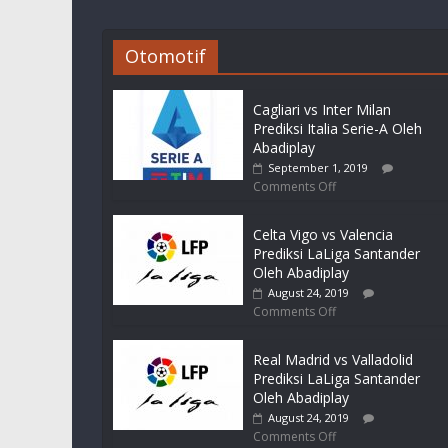
Otomotif
Cagliari vs Inter Milan
Prediksi Italia Serie-A Oleh
Abadiplay
September 1, 2019
Comments Off
Celta Vigo vs Valencia
Prediksi LaLiga Santander
Oleh Abadiplay
August 24, 2019
Comments Off
Real Madrid vs Valladolid
Prediksi LaLiga Santander
Oleh Abadiplay
August 24, 2019
Comments Off