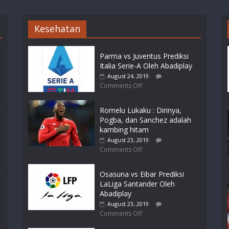
Kesehatan
Parma vs Juventus Prediksi
Italia Serie-A Oleh Abadiplay
August 24, 2019
Comments Off
Romelu Lukaku : Dirinya,
Pogba, dan Sanchez adalah
kambing hitam
August 23, 2019
Comments Off
Osasuna vs Eibar Prediksi
LaLiga Santander Oleh
Abadiplay
August 23, 2019
Comments Off