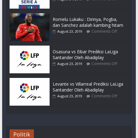
Romelu Lukaku : Dirinya, Pogba,
dan Sanchez adalah kambing hitam
Comments Off
August 23, 2019
Osasuna vs Eibar Prediksi LaLiga
Santander Oleh Abadiplay
Comments Off
August 23, 2019
Levante vs Villarreal Prediksi LaLiga
Santander Oleh Abadiplay
Comments Off
August 23, 2019
Politik