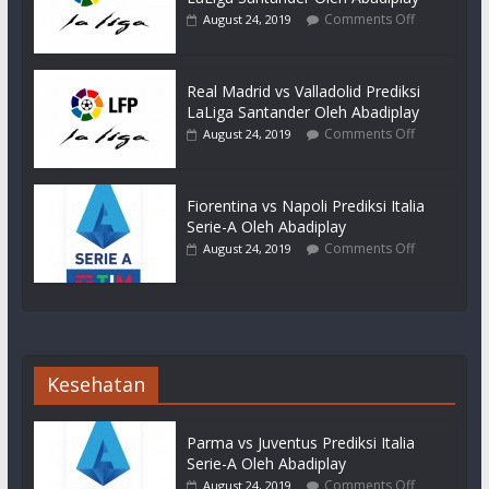
Comments Off
August 24, 2019
Real Madrid vs Valladolid Prediksi
LaLiga Santander Oleh Abadiplay
Comments Off
August 24, 2019
Fiorentina vs Napoli Prediksi Italia
Serie-A Oleh Abadiplay
Comments Off
August 24, 2019
Kesehatan
Parma vs Juventus Prediksi Italia
Serie-A Oleh Abadiplay
Comments Off
August 24, 2019