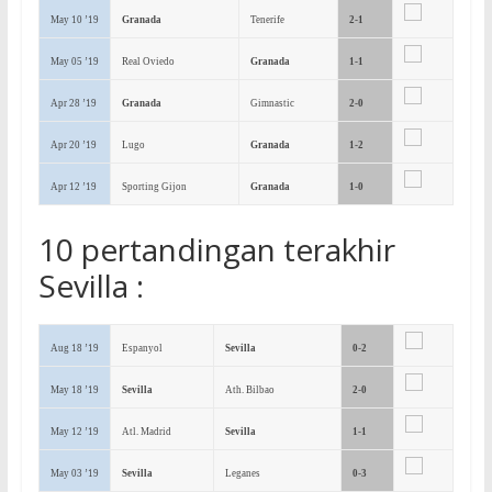
May 10 ’19
Granada
Tenerife
2-1
May 05 ’19
Real Oviedo
Granada
1-1
Apr 28 ’19
Granada
Gimnastic
2-0
Apr 20 ’19
Lugo
Granada
1-2
Apr 12 ’19
Sporting Gijon
Granada
1-0
10 pertandingan terakhir
Sevilla :
Aug 18 ’19
Espanyol
Sevilla
0-2
May 18 ’19
Sevilla
Ath. Bilbao
2-0
May 12 ’19
Atl. Madrid
Sevilla
1-1
May 03 ’19
Sevilla
Leganes
0-3