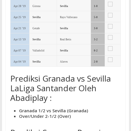
Apr 28 ’19
Girona
Sevilla
1-0
Apr 25 ’19
Sevilla
Rayo Vallecano
5-0
Apr 21 ’19
Getafe
Sevilla
3-0
Apr 13 ’19
Sevilla
Real Betis
3-2
Apr 07 ’19
Valladolid
Sevilla
0-2
Apr 04 ’19
Sevilla
Alaves
2-0
Prediksi Granada vs Sevilla
LaLiga Santander Oleh
Abadiplay :
Granada 1/2 vs Sevilla (Granada)
Over/Under 2-1/2 (Over)