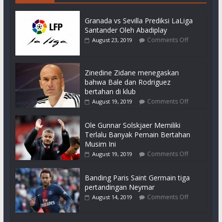
Granada vs Sevilla Prediksi LaLiga
Santander Oleh Abadiplay
Comments Off
August 23, 2019
Zinedine Zidane menegaskan
bahwa Bale dan Rodriguez
bertahan di klub
Comments Off
August 19, 2019
Ole Gunnar Solskjaer Memiliki
Terlalu Banyak Pemain Bertahan
Musim Ini
Comments Off
August 19, 2019
Banding Paris Saint Germain tiga
pertandingan Neymar
Comments Off
August 14, 2019