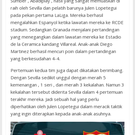
Sumber , Abadiplay , hasil yang sangat memuaskan di
raih oleh Sevilla dan pelatih barunya Julen Lopetegui
pada pekan pertama LaLiga. Mereka berhasil
mengalahkan Espanyol ketika lawatan mereka ke RCDE
stadium. Sedangkan Granada menjalani pertandingan
yang menegangkan dalam lawatan mereka ke Estadio
de la Ceramica kandang Villareal. Anak-anak Diego
Martinez berhasil mencuri poin dalam pertandingan
yang berkesudahan 4-4.
Pertemuan kedua tim juga dapat dikatakan berimbang.
Dengan Sevilla sedikit unggul dengan meraih 5
kemenangan , 1 seri , dan meraih 3 kekalahan. Namun 3
kekalahan tersebut diderita Sevilla dalam 4 pertemuan
terakhir mereka. Jadi sebuah hal yang perlu
diperhatikan oleh Julen Lopetegui dalam meracik taktik
yang ingin diterapkan kepada anak-anak asuhnya.