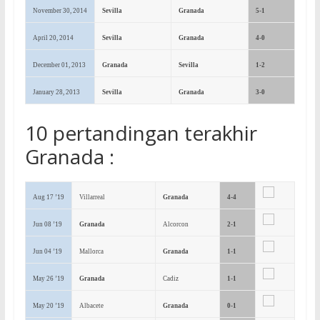
November 30, 2014
Sevilla
Granada
5-1
April 20, 2014
Sevilla
Granada
4-0
December 01, 2013
Granada
Sevilla
1-2
January 28, 2013
Sevilla
Granada
3-0
10 pertandingan terakhir
Granada :
Aug 17 ’19
Villarreal
Granada
4-4
Jun 08 ’19
Granada
Alcorcon
2-1
Jun 04 ’19
Mallorca
Granada
1-1
May 26 ’19
Granada
Cadiz
1-1
May 20 ’19
Albacete
Granada
0-1