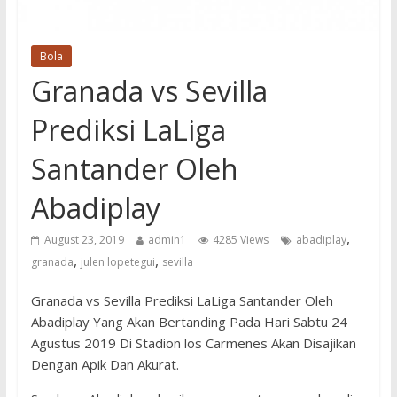
Bola
Granada vs Sevilla
Prediksi LaLiga
Santander Oleh
Abadiplay
,
August 23, 2019
admin1
4285 Views
abadiplay
,
,
granada
julen lopetegui
sevilla
Granada vs Sevilla Prediksi LaLiga Santander Oleh
Abadiplay Yang Akan Bertanding Pada Hari Sabtu 24
Agustus 2019 Di Stadion los Carmenes Akan Disajikan
Dengan Apik Dan Akurat.