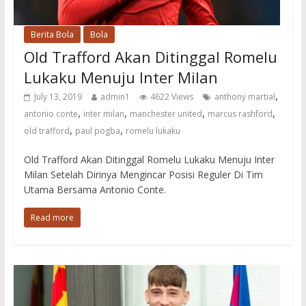
Berita Bola
Bola
Old Trafford Akan Ditinggal Romelu
Lukaku Menuju Inter Milan
,
July 13, 2019
admin1
4622 Views
anthony martial
,
,
,
,
antonio conte
inter milan
manchester united
marcus rashford
,
,
old trafford
paul pogba
romelu lukaku
Old Trafford Akan Ditinggal Romelu Lukaku Menuju Inter
Milan Setelah Dirinya Mengincar Posisi Reguler Di Tim
Utama Bersama Antonio Conte.
Read more