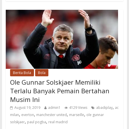
Berita Bola
Bola
Ole Gunnar Solskjaer Memiliki
Terlalu Banyak Pemain Bertahan
Musim Ini
,
August 19, 2019
admin1
4129 Views
abadiplay
ac
,
,
,
,
milan
everton
manchester united
marseille
ole gunnar
,
,
solskjaer
paul pogba
real madrid