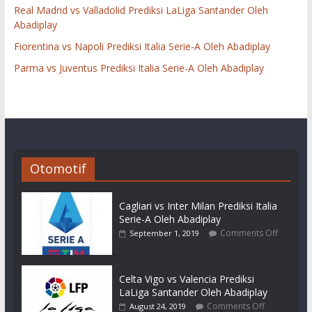
Real Madrid vs Valladolid Prediksi LaLiga Santander Oleh
Abadiplay
Fiorentina vs Napoli Prediksi Italia Serie-A Oleh Abadiplay
Parma vs Juventus Prediksi Italia Serie-A Oleh Abadiplay
Otomotif
Cagliari vs Inter Milan Prediksi Italia
Serie-A Oleh Abadiplay
Comments Off
September 1, 2019
Celta Vigo vs Valencia Prediksi
LaLiga Santander Oleh Abadiplay
Comments Off
August 24, 2019