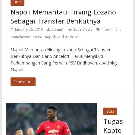
Bola
Napoli Memantau Hirving Lozano
Sebagai Transfer Berikutnya
,
January 26, 2019
admin1
3553 Views
inter milan
,
,
manchester united
napoli
old trafford
Napoli Memantau Hirving Lozano Sebagai Transfer
Berikutnya Dan Carlo Ancelotti Terus Mengikuti
Perkembangan Sang Pemain PSV Eindhoven. abadiplay ,
Napoli
Read more
Bola
Tugas
Kapte