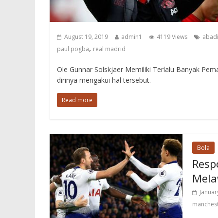
August 19, 2019
admin1
4119 Views
abadi
,
paul pogba
real madrid
Ole Gunnar Solskjaer Memiliki Terlalu Banyak Pem
dirinya mengakui hal tersebut.
Read more
Bola
Resp
Mela
Januar
manchest