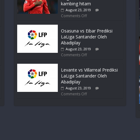
kambing hitam
August 23, 2019
Comments Off
Osasuna vs Eibar Prediksi
LaLiga Santander Oleh
Abadiplay
August 23, 2019
Comments Off
Levante vs Villarreal Prediksi
LaLiga Santander Oleh
Abadiplay
August 23, 2019
Comments Off