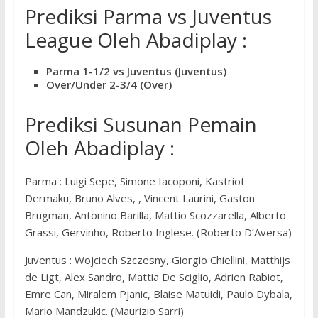
Prediksi Parma vs Juventus
League Oleh Abadiplay :
Parma 1-1/2 vs Juventus (Juventus)
Over/Under 2-3/4 (Over)
Prediksi Susunan Pemain
Oleh Abadiplay :
Parma : Luigi Sepe, Simone Iacoponi, Kastriot
Dermaku, Bruno Alves, , Vincent Laurini, Gaston
Brugman, Antonino Barilla, Mattio Scozzarella, Alberto
Grassi, Gervinho, Roberto Inglese. (Roberto D’Aversa)
Juventus : Wojciech Szczesny, Giorgio Chiellini, Matthijs
de Ligt, Alex Sandro, Mattia De Sciglio, Adrien Rabiot,
Emre Can, Miralem Pjanic, Blaise Matuidi, Paulo Dybala,
Mario Mandzukic. (Maurizio Sarri)