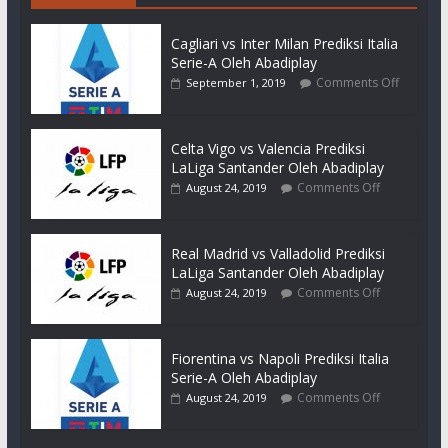
Cagliari vs Inter Milan Prediksi Italia
Serie-A Oleh Abadiplay
Comments Off
September 1, 2019
Celta Vigo vs Valencia Prediksi
LaLiga Santander Oleh Abadiplay
Comments Off
August 24, 2019
Real Madrid vs Valladolid Prediksi
LaLiga Santander Oleh Abadiplay
Comments Off
August 24, 2019
Fiorentina vs Napoli Prediksi Italia
Serie-A Oleh Abadiplay
Comments Off
August 24, 2019