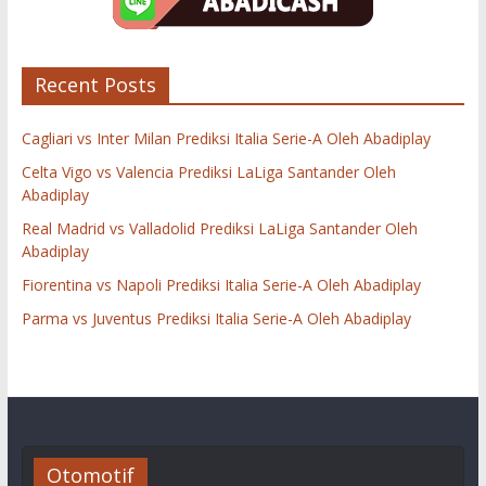
Recent Posts
Cagliari vs Inter Milan Prediksi Italia Serie-A Oleh Abadiplay
Celta Vigo vs Valencia Prediksi LaLiga Santander Oleh
Abadiplay
Real Madrid vs Valladolid Prediksi LaLiga Santander Oleh
Abadiplay
Fiorentina vs Napoli Prediksi Italia Serie-A Oleh Abadiplay
Parma vs Juventus Prediksi Italia Serie-A Oleh Abadiplay
Otomotif