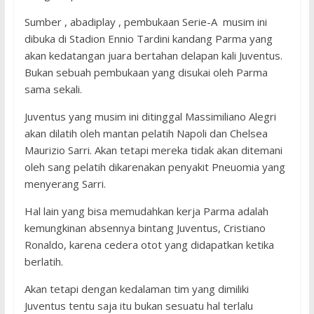
Sumber , abadiplay , pembukaan Serie-A musim ini
dibuka di Stadion Ennio Tardini kandang Parma yang
akan kedatangan juara bertahan delapan kali Juventus.
Bukan sebuah pembukaan yang disukai oleh Parma
sama sekali.
Juventus yang musim ini ditinggal Massimiliano Alegri
akan dilatih oleh mantan pelatih Napoli dan Chelsea
Maurizio Sarri. Akan tetapi mereka tidak akan ditemani
oleh sang pelatih dikarenakan penyakit Pneuomia yang
menyerang Sarri.
Hal lain yang bisa memudahkan kerja Parma adalah
kemungkinan absennya bintang Juventus, Cristiano
Ronaldo, karena cedera otot yang didapatkan ketika
berlatih.
Akan tetapi dengan kedalaman tim yang dimiliki
Juventus tentu saja itu bukan sesuatu hal terlalu