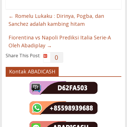
←
Romelu Lukaku : Dirinya, Pogba, dan
Sanchez adalah kambing hitam
Fiorentina vs Napoli Prediksi Italia Serie-A
Oleh Abadiplay
→
Share This Post:
0
Kontak ABADICASH