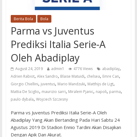
Berita Bola
Bola
Parma vs Juventus
Prediksi Italia Serie-A
Oleh Abadiplay
,
August 24, 2019
admin1
4776 Views
abadiplay
,
,
,
,
,
Adrien Rabiot
Alex Sandro
Blaise Matuidi
chelsea
Emre Can
,
,
,
,
Giorgio Chiellini
juventus
Mario Mandzuki
Matthijs de Ligt
,
,
,
,
,
Mattia De Sciglio
maurizio sarri
Miralem Pjanic
napoli
parma
,
paulo dybala
Wojciech Szczesny
Parma vs Juventus Prediksi Italia Serie-A Oleh
Abadiplay Yang Akan Bertanding Pada Hari Sabtu 24
Agustus 2019 Di Stadion Ennio Tardini Akan Disajikan
Dengan Apik Dan Akurat.