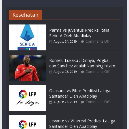
Kesehatan
Parma vs Juventus Prediksi Italia
Serie-A Oleh Abadiplay
Comments Off
August 24, 2019
Romelu Lukaku : Dirinya, Pogba,
dan Sanchez adalah kambing hitam
Comments Off
August 23, 2019
Osasuna vs Eibar Prediksi LaLiga
Santander Oleh Abadiplay
Comments Off
August 23, 2019
Levante vs Villarreal Prediksi LaLiga
Santander Oleh Abadiplay