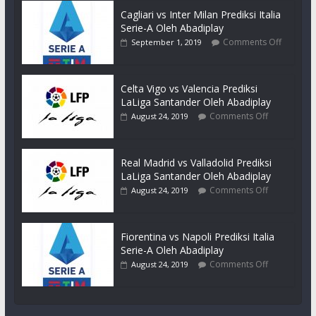
Cagliari vs Inter Milan Prediksi Italia
Serie-A Oleh Abadiplay
Comments Off
September 1, 2019
Celta Vigo vs Valencia Prediksi
LaLiga Santander Oleh Abadiplay
Comments Off
August 24, 2019
Real Madrid vs Valladolid Prediksi
LaLiga Santander Oleh Abadiplay
Comments Off
August 24, 2019
Fiorentina vs Napoli Prediksi Italia
Serie-A Oleh Abadiplay
Comments Off
August 24, 2019