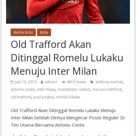
Berita Bola
Bola
Old Trafford Akan
Ditinggal Romelu Lukaku
Menuju Inter Milan
,
July 13, 2019
admin1
4616 Views
anthony martial
,
,
,
,
antonio conte
inter milan
manchester united
marcus rashford
,
,
old trafford
paul pogba
romelu lukaku
Old Trafford Akan Ditinggal Romelu Lukaku Menuju
Inter Milan Setelah Dirinya Mengincar Posisi Reguler Di
Tim Utama Bersama Antonio Conte.