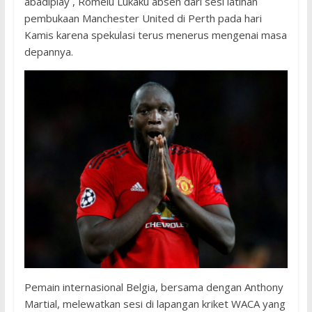
abadiplay , Romelu Lukaku absen dari sesi latihan
pembukaan Manchester United di Perth pada hari
Kamis karena spekulasi terus menerus mengenai masa
depannya.
Pemain internasional Belgia, bersama dengan Anthony
Martial, melewatkan sesi di lapangan kriket WACA yang