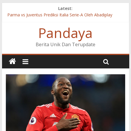
Latest:
Parma vs Juventus Prediksi Italia Serie-A Oleh Abadiplay
Cagliari vs Inter Milan Prediksi Italia Serie-A Oleh Abadiplay
Pandaya
Celta Vigo vs Valencia Prediksi LaLiga Santander Oleh
Abadiplay
Real Madrid vs Valladolid Prediksi LaLiga Santander Oleh
Berita Unik Dan Terupdate
Abadiplay
Fiorentina vs Napoli Prediksi Italia Serie-A Oleh Abadiplay