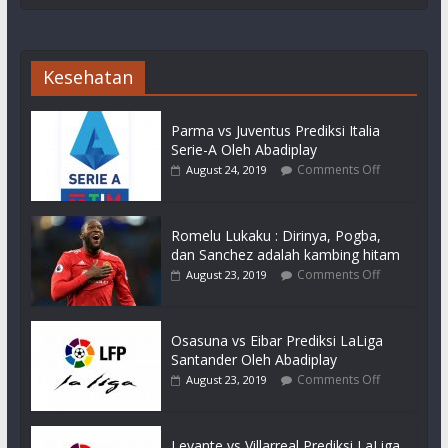
Kesehatan
Parma vs Juventus Prediksi Italia
Serie-A Oleh Abadiplay
Comments Off
August 24, 2019
Romelu Lukaku : Dirinya, Pogba,
dan Sanchez adalah kambing hitam
Comments Off
August 23, 2019
Osasuna vs Eibar Prediksi LaLiga
Santander Oleh Abadiplay
Comments Off
August 23, 2019
Levante vs Villarreal Prediksi LaLiga