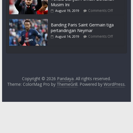
Musim Ini
Comments Off
August 19, 2019
Banding Paris Saint Germain tiga
pertandingan Neymar
Comments Off
August 14, 2019
Copyright © 2026
Pandaya
. All rights reserved.
Theme: ColorMag Pro by
ThemeGrill
. Powered by
WordPress
.