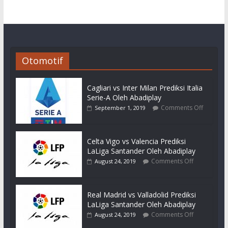
Otomotif
Cagliari vs Inter Milan Prediksi Italia
Serie-A Oleh Abadiplay
Comments Off
September 1, 2019
Celta Vigo vs Valencia Prediksi
LaLiga Santander Oleh Abadiplay
Comments Off
August 24, 2019
Real Madrid vs Valladolid Prediksi
LaLiga Santander Oleh Abadiplay
Comments Off
August 24, 2019