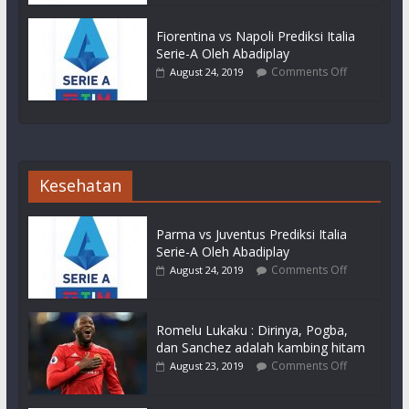
Fiorentina vs Napoli Prediksi Italia
Serie-A Oleh Abadiplay
Comments Off
August 24, 2019
Kesehatan
Parma vs Juventus Prediksi Italia
Serie-A Oleh Abadiplay
Comments Off
August 24, 2019
Romelu Lukaku : Dirinya, Pogba,
dan Sanchez adalah kambing hitam
Comments Off
August 23, 2019