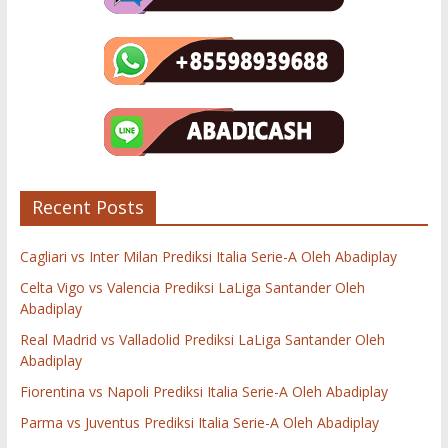
Recent Posts
Cagliari vs Inter Milan Prediksi Italia Serie-A Oleh Abadiplay
Celta Vigo vs Valencia Prediksi LaLiga Santander Oleh
Abadiplay
Real Madrid vs Valladolid Prediksi LaLiga Santander Oleh
Abadiplay
Fiorentina vs Napoli Prediksi Italia Serie-A Oleh Abadiplay
Parma vs Juventus Prediksi Italia Serie-A Oleh Abadiplay