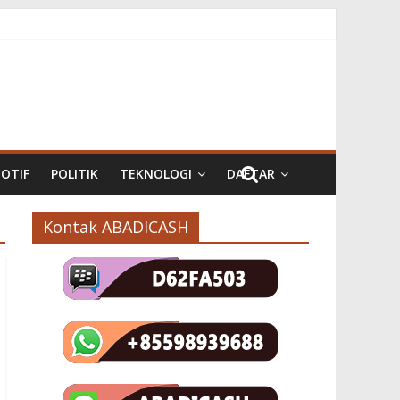
OTIF
POLITIK
TEKNOLOGI
DAFTAR
Kontak ABADICASH