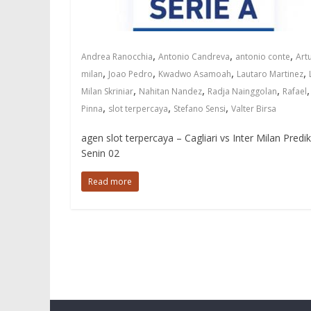
,
,
,
Andrea Ranocchia
Antonio Candreva
antonio conte
Artu
,
,
,
,
milan
Joao Pedro
Kwadwo Asamoah
Lautaro Martinez
,
,
,
Milan Skriniar
Nahitan Nandez
Radja Nainggolan
Rafael
,
,
,
Pinna
slot terpercaya
Stefano Sensi
Valter Birsa
agen slot terpercaya – Cagliari vs Inter Milan Pred
Senin 02
Read more