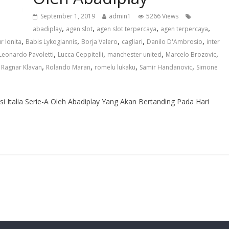
September 1, 2019
admin1
5266 Views
,
,
,
,
abadiplay
agen slot
agen slot terpercaya
agen terpercaya
,
,
,
,
,
r Ionita
Babis Lykogiannis
Borja Valero
cagliari
Danilo D'Ambrosio
inter
,
,
,
,
Leonardo Pavoletti
Lucca Ceppitelli
manchester united
Marcelo Brozovic
,
,
,
,
,
Ragnar Klavan
Rolando Maran
romelu lukaku
Samir Handanovic
Simone
iksi Italia Serie-A Oleh Abadiplay Yang Akan Bertanding Pada Hari