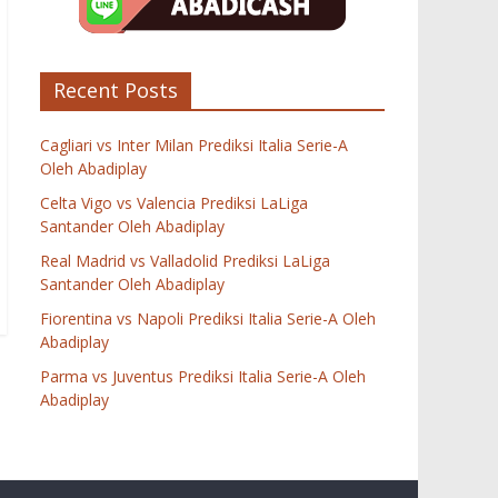
Recent Posts
Cagliari vs Inter Milan Prediksi Italia Serie-A
Oleh Abadiplay
Celta Vigo vs Valencia Prediksi LaLiga
Santander Oleh Abadiplay
Real Madrid vs Valladolid Prediksi LaLiga
Santander Oleh Abadiplay
Fiorentina vs Napoli Prediksi Italia Serie-A Oleh
Abadiplay
Parma vs Juventus Prediksi Italia Serie-A Oleh
Abadiplay