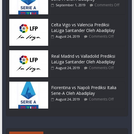
Comments Off
September 1, 2019
Celta Vigo vs Valencia Prediksi
LaLiga Santander Oleh Abadiplay
Comments Off
August 24, 2019
Real Madrid vs Valladolid Prediksi
LaLiga Santander Oleh Abadiplay
Comments Off
August 24, 2019
Fiorentina vs Napoli Prediksi Italia
Serie-A Oleh Abadiplay
Comments Off
August 24, 2019