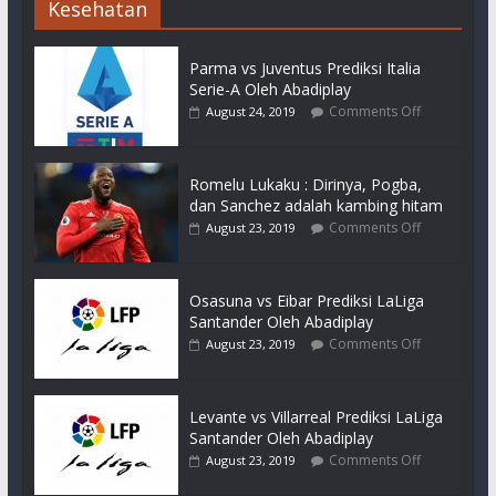
Kesehatan
Parma vs Juventus Prediksi Italia
Serie-A Oleh Abadiplay
Comments Off
August 24, 2019
Romelu Lukaku : Dirinya, Pogba,
dan Sanchez adalah kambing hitam
Comments Off
August 23, 2019
Osasuna vs Eibar Prediksi LaLiga
Santander Oleh Abadiplay
Comments Off
August 23, 2019
Levante vs Villarreal Prediksi LaLiga
Santander Oleh Abadiplay
Comments Off
August 23, 2019