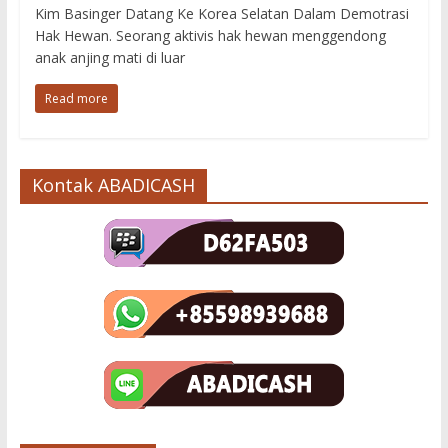
Kim Basinger Datang Ke Korea Selatan Dalam Demotrasi
Hak Hewan. Seorang aktivis hak hewan menggendong
anak anjing mati di luar
Read more
Kontak ABADICASH