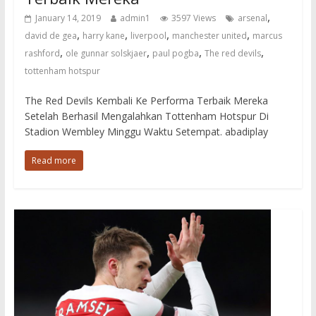
,
January 14, 2019
admin1
3597 Views
arsenal
,
,
,
,
david de gea
harry kane
liverpool
manchester united
marcus
,
,
,
,
rashford
ole gunnar solskjaer
paul pogba
The red devils
tottenham hotspur
The Red Devils Kembali Ke Performa Terbaik Mereka
Setelah Berhasil Mengalahkan Tottenham Hotspur Di
Stadion Wembley Minggu Waktu Setempat. abadiplay
Read more