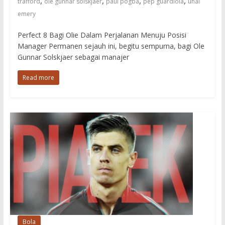
,
,
,
,
trafford
ole gunnar solskjaer
paul pogba
pep guardiola
unai
emery
Perfect 8 Bagi Olie Dalam Perjalanan Menuju Posisi
Manager Permanen sejauh ini, begitu sempurna, bagi Ole
Gunnar Solskjaer sebagai manajer
Read more
Bola