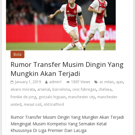
Bola
Rumor Transfer Musim Dingin Yang
Mungkin Akan Terjadi
,
,
January 1, 2019
admin1
1897 Views
ac milan
ajax
,
,
,
,
,
alvaro morata
arsenal
barcelona
cesc fabregas
chelsea
,
,
,
frenkie de jong
gonzalo higuain
manchester city
manchester
,
,
united
mesut ozil
old trafford
Rumor Transfer Musim Dingin Yang Mungkin Akan Terjadi
Mengingat Musim Kompetisi Yang Semakin Ketat
Khususnya Di Liga Premier Dan LaLiga