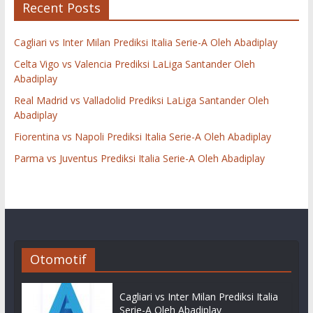
Recent Posts
Cagliari vs Inter Milan Prediksi Italia Serie-A Oleh Abadiplay
Celta Vigo vs Valencia Prediksi LaLiga Santander Oleh
Abadiplay
Real Madrid vs Valladolid Prediksi LaLiga Santander Oleh
Abadiplay
Fiorentina vs Napoli Prediksi Italia Serie-A Oleh Abadiplay
Parma vs Juventus Prediksi Italia Serie-A Oleh Abadiplay
Otomotif
Cagliari vs Inter Milan Prediksi Italia
Serie-A Oleh Abadiplay