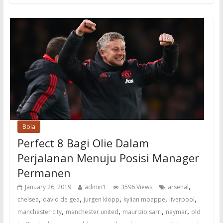
Bola
Perfect 8 Bagi Olie Dalam
Perjalanan Menuju Posisi Manager
Permanen
,
January 26, 2019
admin1
3596 Views
arsenal
,
,
,
,
,
chelsea
david de gea
jurgen klopp
kylian mbappe
liverpool
,
,
,
,
manchester city
manchester united
maurizio sarri
neymar
old