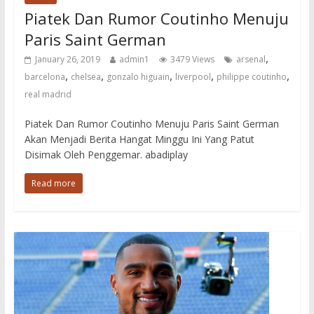
Piatek Dan Rumor Coutinho Menuju
Paris Saint German
,
January 26, 2019
admin1
3479 Views
arsenal
,
,
,
,
,
barcelona
chelsea
gonzalo higuain
liverpool
philippe coutinho
real madrid
Piatek Dan Rumor Coutinho Menuju Paris Saint German
Akan Menjadi Berita Hangat Minggu Ini Yang Patut
Disimak Oleh Penggemar. abadiplay
Read more