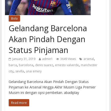
Bola
Gelandang Barcelona
Akan Pindah Dengan
Status Pinjaman
,
January 31, 2019
admin1
3649 Views
arsenal
,
,
,
,
barca
barcelona
denis suarez
ernesto valverde
manchester
,
,
city
sevilla
unai emery
Gelandang Barcelona Akan Pindah Dengan Status
Pinjaman ke Arsenal Hingga Akhir Musim Liga Premier
Musim ini dengan opsi pembelian. abadiplay
Read more