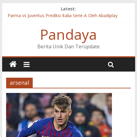
Latest:
Parma vs Juventus Prediksi Italia Serie-A Oleh Abadiplay
Cagliari vs Inter Milan Prediksi Italia Serie-A Oleh Abadiplay
Pandaya
Celta Vigo vs Valencia Prediksi LaLiga Santander Oleh
Abadiplay
Real Madrid vs Valladolid Prediksi LaLiga Santander Oleh
Berita Unik Dan Terupdate
Abadiplay
Fiorentina vs Napoli Prediksi Italia Serie-A Oleh Abadiplay
arsenal