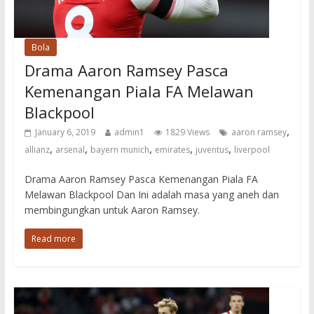
Bola
Drama Aaron Ramsey Pasca
Kemenangan Piala FA Melawan
Blackpool
,
January 6, 2019
admin1
1829 Views
aaron ramsey
,
,
,
,
,
allianz
arsenal
bayern munich
emirates
juventus
liverpool
Drama Aaron Ramsey Pasca Kemenangan Piala FA
Melawan Blackpool Dan Ini adalah masa yang aneh dan
membingungkan untuk Aaron Ramsey.
Read more