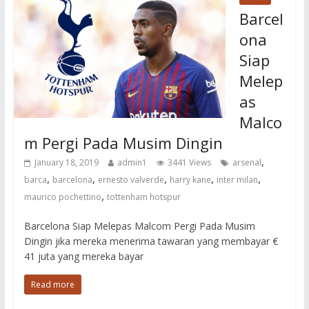
Barcel
ona
Siap
Melep
as
Malco
m Pergi Pada Musim Dingin
,
January 18, 2019
admin1
3441 Views
arsenal
,
,
,
,
,
barca
barcelona
ernesto valverde
harry kane
inter milan
,
maurico pochettino
tottenham hotspur
Barcelona Siap Melepas Malcom Pergi Pada Musim
Dingin jika mereka menerima tawaran yang membayar €
41 juta yang mereka bayar
Read more