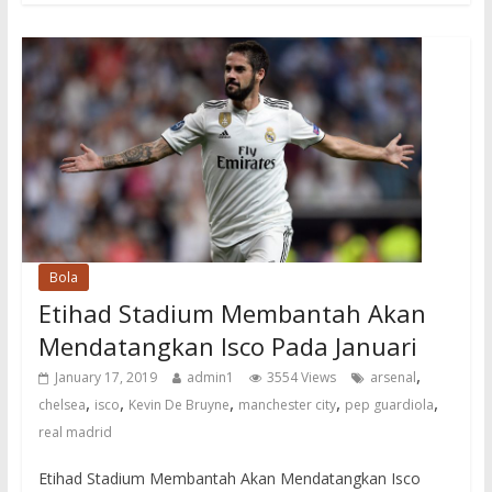
Bola
Etihad Stadium Membantah Akan
Mendatangkan Isco Pada Januari
,
January 17, 2019
admin1
3554 Views
arsenal
,
,
,
,
,
chelsea
isco
Kevin De Bruyne
manchester city
pep guardiola
real madrid
Etihad Stadium Membantah Akan Mendatangkan Isco