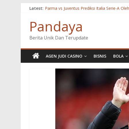
Latest:
Parma vs Juventus Prediksi Italia Serie-A Ole
Cagliari vs Inter Milan Prediksi Italia Serie-A 
Pandaya
Celta Vigo vs Valencia Prediksi LaLiga Santa
Real Madrid vs Valladolid Prediksi LaLiga Sa
Fiorentina vs Napoli Prediksi Italia Serie-A O
Berita Unik Dan Terupdate
AGEN JUDI CASINO
BISNIS
BOLA