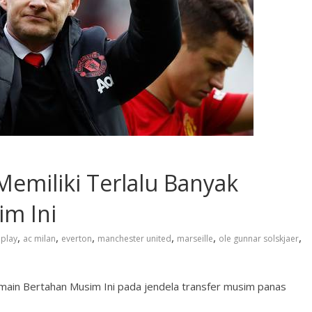
Memiliki Terlalu Banyak
m Ini
,
,
,
,
,
,
play
ac milan
everton
manchester united
marseille
ole gunnar solskjaer
emain Bertahan Musim Ini pada jendela transfer musim panas