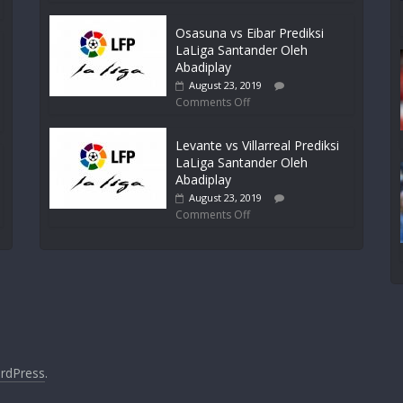
Osasuna vs Eibar Prediksi
LaLiga Santander Oleh
Abadiplay
August 23, 2019
Comments Off
Levante vs Villarreal Prediksi
LaLiga Santander Oleh
Abadiplay
August 23, 2019
Comments Off
rdPress
.