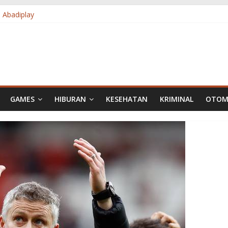
h Abadiplay
Oleh Abadiplay
nder Oleh Abadiplay
ntander Oleh Abadiplay
leh Abadiplay
GAMES
HIBURAN
KESEHATAN
KRIMINAL
OTOM