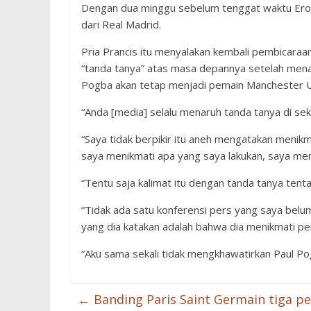
Dengan dua minggu sebelum tenggat waktu Eropa
dari Real Madrid.
Pria Prancis itu menyalakan kembali pembicar
“tanda tanya” atas masa depannya setelah mena
Pogba akan tetap menjadi pemain Manchester Un
“Anda [media] selalu menaruh tanda tanya di sekit
“Saya tidak berpikir itu aneh mengatakan menik
saya menikmati apa yang saya lakukan, saya men
“Tentu saja kalimat itu dengan tanda tanya tenta
“Tidak ada satu konferensi pers yang saya bel
yang dia katakan adalah bahwa dia menikmati per
“Aku sama sekali tidak mengkhawatirkan Paul Pogb
←
Banding Paris Saint Germain tiga 