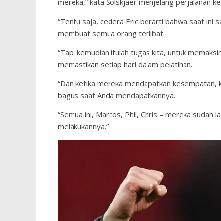
mereka,” kata Solskjaer menjelang perjalanan k
“Tentu saja, cedera Eric berarti bahwa saat ini 
membuat semua orang terlibat.
“Tapi kemudian itulah tugas kita, untuk memaksi
memastikan setiap hari dalam pelatihan.
“Dan ketika mereka mendapatkan kesempatan, k
bagus saat Anda mendapatkannya.
“Semua ini, Marcos, Phil, Chris – mereka sudah
melakukannya.”