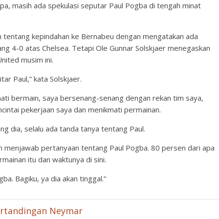
, masih ada spekulasi seputar Paul Pogba di tengah minat
aan tentang kepindahan ke Bernabeu dengan mengatakan ada
ng 4-0 atas Chelsea. Tetapi Ole Gunnar Solskjaer menegaskan
ited musim ini.
ar Paul,” kata Solskjaer.
mati bermain, saya bersenang-senang dengan rekan tim saya,
cintai pekerjaan saya dan menikmati permainan.
ng dia, selalu ada tanda tanya tentang Paul.
um menjawab pertanyaan tentang Paul Pogba. 80 persen dari apa
mainan itu dan waktunya di sini.
a. Bagiku, ya dia akan tinggal.”
pertandingan Neymar