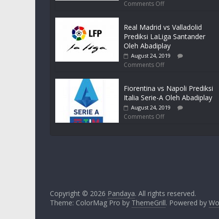
Comments Off
Real Madrid vs Valladolid
Prediksi LaLiga Santander
Oleh Abadiplay
August 24, 2019
Comments Off
Fiorentina vs Napoli Prediksi
Italia Serie-A Oleh Abadiplay
August 24, 2019
Comments Off
Copyright © 2026
Pandaya
. All rights reserved.
Theme: ColorMag Pro by
ThemeGrill
. Powered by
Wo