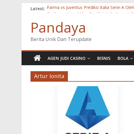
Latest:
Parma vs Juventus Prediksi Italia Serie-A Ole
Cagliari vs Inter Milan Prediksi Italia Serie-A 
Pandaya
Celta Vigo vs Valencia Prediksi LaLiga Santa
Real Madrid vs Valladolid Prediksi LaLiga Sa
Fiorentina vs Napoli Prediksi Italia Serie-A O
Berita Unik Dan Terupdate
AGEN JUDI CASINO
BISNIS
BOLA
Artur Ionita