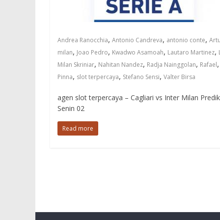
,
,
,
Andrea Ranocchia
Antonio Candreva
antonio conte
Artu
,
,
,
,
milan
Joao Pedro
Kwadwo Asamoah
Lautaro Martinez
,
,
,
Milan Skriniar
Nahitan Nandez
Radja Nainggolan
Rafael
,
,
,
Pinna
slot terpercaya
Stefano Sensi
Valter Birsa
agen slot terpercaya – Cagliari vs Inter Milan Pred
Senin 02
Read more