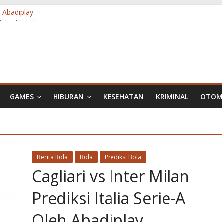
h Abadiplay
Oleh Abadiplay
nder Oleh Abadiplay
ntander Oleh Abadiplay
leh Abadiplay
GAMES
HIBURAN
KESEHATAN
KRIMINAL
OTOM
Berita Bola
Bola
Prediksi Bola
Cagliari vs Inter Milan
Prediksi Italia Serie-A
Oleh Abadiplay