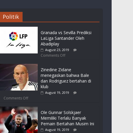
Politik
Granada vs Sevilla Prediksi
LaLiga Santander Oleh
Abadiplay
August 23, 2019
Comments Off
Zinedine Zidane
menegaskan bahwa Bale
dan Rodriguez bertahan di
klub
August 19, 2019
Comments Off
Ole Gunnar Solskjaer
Memiliki Terlalu Banyak
Pemain Bertahan Musim Ini
August 19, 2019