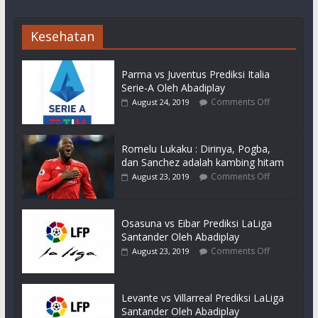
Kesehatan
Parma vs Juventus Prediksi Italia
Serie-A Oleh Abadiplay
Comments Off
August 24, 2019
Romelu Lukaku : Dirinya, Pogba,
dan Sanchez adalah kambing hitam
Comments Off
August 23, 2019
Osasuna vs Eibar Prediksi LaLiga
Santander Oleh Abadiplay
Comments Off
August 23, 2019
Levante vs Villarreal Prediksi LaLiga
Santander Oleh Abadiplay