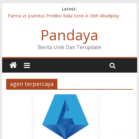
Latest:
Parma vs Juventus Prediksi Italia Serie-A Oleh Abadiplay
Cagliari vs Inter Milan Prediksi Italia Serie-A Oleh Abadiplay
Pandaya
Celta Vigo vs Valencia Prediksi LaLiga Santander Oleh
Abadiplay
Real Madrid vs Valladolid Prediksi LaLiga Santander Oleh
Berita Unik Dan Terupdate
Abadiplay
Fiorentina vs Napoli Prediksi Italia Serie-A Oleh Abadiplay
agen terpercaya