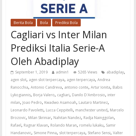
Berita Bola
Bola
Prediksi Bola
Cagliari vs Inter Milan
Prediksi Italia Serie-A
Oleh Abadiplay
,
September 1, 2019
admin1
5265 Views
abadiplay
,
,
,
agen slot
agen slot terpercaya
agen terpercaya
Andrea
,
,
,
,
Ranocchia
Antonio Candreva
antonio conte
Artur Ionita
Babis
,
,
,
,
Lykogiannis
Borja Valero
cagliari
Danilo D'Ambrosio
inter
,
,
,
,
milan
Joao Pedro
Kwadwo Asamoah
Lautaro Martinez
,
,
,
Leonardo Pavoletti
Lucca Ceppitelli
manchester united
Marcelo
,
,
,
,
Brozovic
Milan Skriniar
Nahitan Nandez
Radja Nainggolan
,
,
,
,
Rafael
Ragnar Klavan
Rolando Maran
romelu lukaku
Samir
,
,
,
,
Handanovic
Simone Pinna
slot terpercaya
Stefano Sensi
Valter