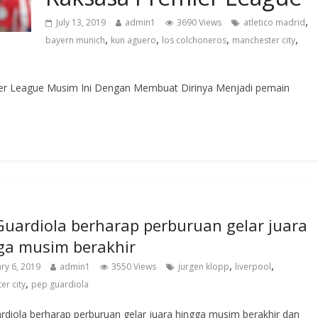
,
July 13, 2019
admin1
3690 Views
atletico madrid
,
,
,
,
bayern munich
kun aguero
los colchoneros
manchester city
er League Musim Ini Dengan Membuat Dirinya Menjadi pemain
Guardiola berharap perburuan gelar juara
ga musim berakhir
,
,
ry 6, 2019
admin1
3550 Views
jurgen klopp
liverpool
,
er city
pep guardiola
rdiola berharap perburuan gelar juara hingga musim berakhir dan