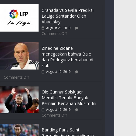
Granada vs Sevilla Prediksi
LaLiga Santander Oleh
Abadiplay
August 23, 2019
Comments Off
Zinedine Zidane
menegaskan bahwa Bale
dan Rodriguez bertahan di
klub
August 19, 2019
Comments Off
Ole Gunnar Solskjaer
Memiliki Terlalu Banyak
Pemain Bertahan Musim Ini
August 19, 2019
Comments Off
Banding Paris Saint
Germain tiga pertandingan