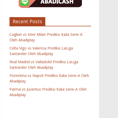
Recent Posts
Cagliari vs Inter Milan Prediksi Italia Serie-A
Oleh Abadiplay
Celta Vigo vs Valencia Prediksi LaLiga
Santander Oleh Abadiplay
Real Madrid vs Valladolid Prediksi LaLiga
Santander Oleh Abadiplay
Fiorentina vs Napoli Prediksi Italia Serie-A Oleh
Abadiplay
Parma vs Juventus Prediksi Italia Serie-A Oleh
Abadiplay