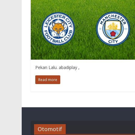
Pekan Lalu. abadiplay ,
Read more
Otomotif