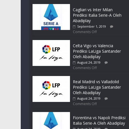
Cagliari vs Inter Milan
Prediksi Italia Serie-A Oleh
Abadiplay
September 1, 2019
Comments Off
Celta Vigo vs Valencia
Prediksi LaLiga Santander
Oleh Abadiplay
August 24, 2019
Comments Off
Real Madrid vs Valladolid
Prediksi LaLiga Santander
Oleh Abadiplay
August 24, 2019
Comments Off
Fiorentina vs Napoli Prediksi
Italia Serie-A Oleh Abadiplay
August 24, 2019