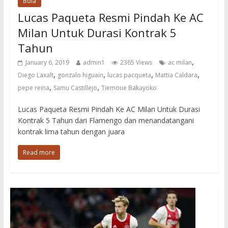
Bola
Lucas Paqueta Resmi Pindah Ke AC
Milan Untuk Durasi Kontrak 5
Tahun
,
January 6, 2019
admin1
2365 Views
ac milan
,
,
,
,
Diego Laxalt
gonzalo higuain
lucas pacqueta
Mattia Caldara
,
,
pepe reina
Samu Castillejo
Tiemoue Bakayoko
Lucas Paqueta Resmi Pindah Ke AC Milan Untuk Durasi
Kontrak 5 Tahun dari Flamengo dan menandatangani
kontrak lima tahun dengan juara
Read more