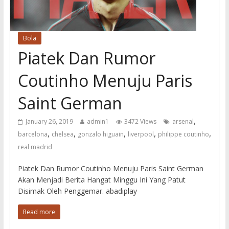
Bola
Piatek Dan Rumor
Coutinho Menuju Paris
Saint German
,
January 26, 2019
admin1
3472 Views
arsenal
,
,
,
,
,
barcelona
chelsea
gonzalo higuain
liverpool
philippe coutinho
real madrid
Piatek Dan Rumor Coutinho Menuju Paris Saint German
Akan Menjadi Berita Hangat Minggu Ini Yang Patut
Disimak Oleh Penggemar. abadiplay
Read more