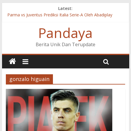
Latest:
Parma vs Juventus Prediksi Italia Serie-A Oleh Abadiplay
Cagliari vs Inter Milan Prediksi Italia Serie-A Oleh Abadiplay
Pandaya
Celta Vigo vs Valencia Prediksi LaLiga Santander Oleh
Abadiplay
Real Madrid vs Valladolid Prediksi LaLiga Santander Oleh
Berita Unik Dan Terupdate
Abadiplay
Fiorentina vs Napoli Prediksi Italia Serie-A Oleh Abadiplay
gonzalo higuain