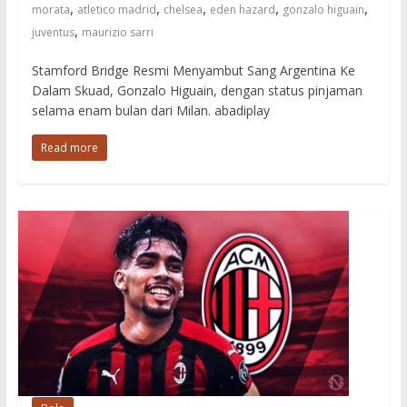
,
,
,
,
,
morata
atletico madrid
chelsea
eden hazard
gonzalo higuain
,
juventus
maurizio sarri
Stamford Bridge Resmi Menyambut Sang Argentina Ke
Dalam Skuad, Gonzalo Higuain, dengan status pinjaman
selama enam bulan dari Milan. abadiplay
Read more