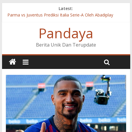
Latest:
Parma vs Juventus Prediksi Italia Serie-A Oleh Abadiplay
Cagliari vs Inter Milan Prediksi Italia Serie-A Oleh Abadiplay
Pandaya
Celta Vigo vs Valencia Prediksi LaLiga Santander Oleh
Abadiplay
Real Madrid vs Valladolid Prediksi LaLiga Santander Oleh
Berita Unik Dan Terupdate
Abadiplay
Fiorentina vs Napoli Prediksi Italia Serie-A Oleh Abadiplay