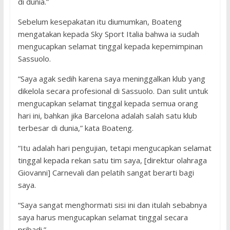
di dunia.”
Sebelum kesepakatan itu diumumkan, Boateng
mengatakan kepada Sky Sport Italia bahwa ia sudah
mengucapkan selamat tinggal kepada kepemimpinan
Sassuolo.
“Saya agak sedih karena saya meninggalkan klub yang
dikelola secara profesional di Sassuolo. Dan sulit untuk
mengucapkan selamat tinggal kepada semua orang
hari ini, bahkan jika Barcelona adalah salah satu klub
terbesar di dunia,” kata Boateng.
“Itu adalah hari pengujian, tetapi mengucapkan selamat
tinggal kepada rekan satu tim saya, [direktur olahraga
Giovanni] Carnevali dan pelatih sangat berarti bagi
saya.
“Saya sangat menghormati sisi ini dan itulah sebabnya
saya harus mengucapkan selamat tinggal secara
pribadi.”