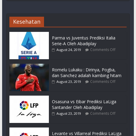
Kesehatan
Parma vs Juventus Prediksi Italia
Serie-A Oleh Abadiplay
Comments Off
August 24, 2019
Romelu Lukaku : Dirinya, Pogba,
dan Sanchez adalah kambing hitam
Comments Off
August 23, 2019
Osasuna vs Eibar Prediksi LaLiga
Santander Oleh Abadiplay
Comments Off
August 23, 2019
Levante vs Villarreal Prediksi LaLiga