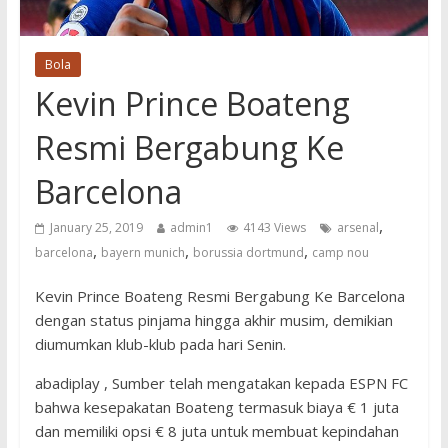
Bola
Kevin Prince Boateng
Resmi Bergabung Ke
Barcelona
,
January 25, 2019
admin1
4143 Views
arsenal
,
,
,
barcelona
bayern munich
borussia dortmund
camp nou
Kevin Prince Boateng Resmi Bergabung Ke Barcelona
dengan status pinjama hingga akhir musim, demikian
diumumkan klub-klub pada hari Senin.
abadiplay , Sumber telah mengatakan kepada ESPN FC
bahwa kesepakatan Boateng termasuk biaya € 1 juta
dan memiliki opsi € 8 juta untuk membuat kepindahan