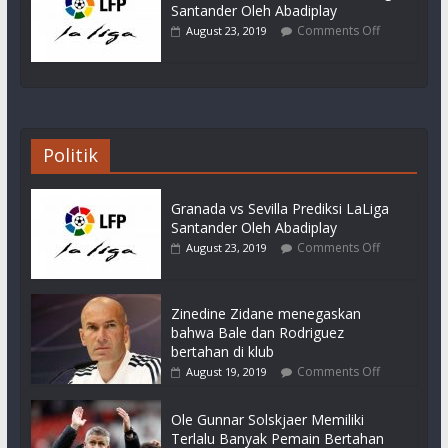
Santander Oleh Abadiplay
Comments Off
August 23, 2019
Politik
Granada vs Sevilla Prediksi LaLiga
Santander Oleh Abadiplay
Comments Off
August 23, 2019
Zinedine Zidane menegaskan
bahwa Bale dan Rodriguez
bertahan di klub
Comments Off
August 19, 2019
Ole Gunnar Solskjaer Memiliki
Terlalu Banyak Pemain Bertahan