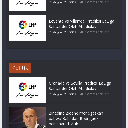
Comments Off
August 23, 2019
Levante vs Villarreal Prediksi LaLiga
Santander Oleh Abadiplay
Comments Off
August 23, 2019
Politik
Granada vs Sevilla Prediksi LaLiga
Santander Oleh Abadiplay
Comments Off
August 23, 2019
Zinedine Zidane menegaskan
bahwa Bale dan Rodriguez
bertahan di klub