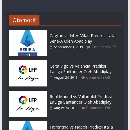
Otomotif
Cagliari vs Inter Milan Prediksi Italia
Serie-A Oleh Abadiplay
Comments Off
September 1, 2019
Celta Vigo vs Valencia Prediksi
LaLiga Santander Oleh Abadiplay
Comments Off
August 24, 2019
Real Madrid vs Valladolid Prediksi
LaLiga Santander Oleh Abadiplay
Comments Off
August 24, 2019
Fiorentina vs Napoli Prediksi Italia