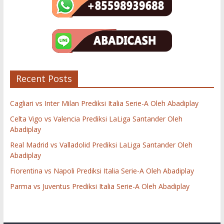
Recent Posts
Cagliari vs Inter Milan Prediksi Italia Serie-A Oleh Abadiplay
Celta Vigo vs Valencia Prediksi LaLiga Santander Oleh
Abadiplay
Real Madrid vs Valladolid Prediksi LaLiga Santander Oleh
Abadiplay
Fiorentina vs Napoli Prediksi Italia Serie-A Oleh Abadiplay
Parma vs Juventus Prediksi Italia Serie-A Oleh Abadiplay