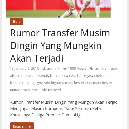
Bola
Rumor Transfer Musim
Dingin Yang Mungkin
Akan Terjadi
,
,
January 1, 2019
admin1
1889 Views
ac milan
ajax
,
,
,
,
,
alvaro morata
arsenal
barcelona
cesc fabregas
chelsea
,
,
,
frenkie de jong
gonzalo higuain
manchester city
manchester
,
,
united
mesut ozil
old trafford
Rumor Transfer Musim Dingin Yang Mungkin Akan Terjadi
Mengingat Musim Kompetisi Yang Semakin Ketat
Khususnya Di Liga Premier Dan LaLiga
Read more