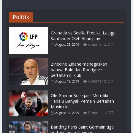
Politik
Granada vs Sevilla Prediksi LaLiga
Santander Oleh Abadiplay
Comments Off
August 23, 2019
Zinedine Zidane menegaskan
bahwa Bale dan Rodriguez
bertahan di klub
Comments Off
August 19, 2019
Ole Gunnar Solskjaer Memiliki
Terlalu Banyak Pemain Bertahan
Musim Ini
Comments Off
August 19, 2019
Banding Paris Saint Germain tiga
pertandingan Neymar