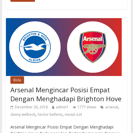
Bola
Arsenal Mengincar Posisi Empat
Dengan Menghadapi Brighton Hove
,
December 26, 2018
admin1
1777 Views
arsenal
,
,
danny welbeck
hector bellerin
mesut ozil
Arsenal Mengincar Posisi Empat Dengan Menghadapi