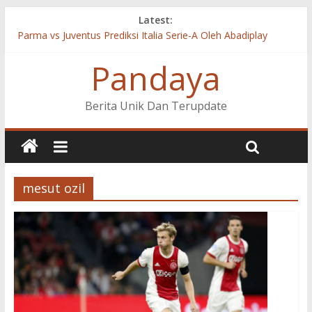
Latest:
Parma vs Juventus Prediksi Italia Serie-A Oleh Abadiplay
Cagliari vs Inter Milan Prediksi Italia Serie-A Oleh Abadiplay
Pandaya
Celta Vigo vs Valencia Prediksi LaLiga Santander Oleh
Abadiplay
Real Madrid vs Valladolid Prediksi LaLiga Santander Oleh
Berita Unik Dan Terupdate
Abadiplay
Fiorentina vs Napoli Prediksi Italia Serie-A Oleh Abadiplay
mesut ozil