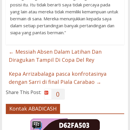
posisi itu. Itu tidak berarti saya tidak percaya pada
yang lain atau mereka tidak memiliki kemampuan untuk
bermain di sana. Mereka menunjukkan kepada saya
dalam setiap pertandingan banyak pertandingan dan
siapa yang pantas bermain.”
←
Messiah Absen Dalam Latihan Dan
Diragukan Tampil Di Copa Del Rey
Kepa Arrizabalaga pasca konfrotasinya
dengan Sarri di final Piala Carabao
→
Share This Post:
0
Kontak ABADICASH