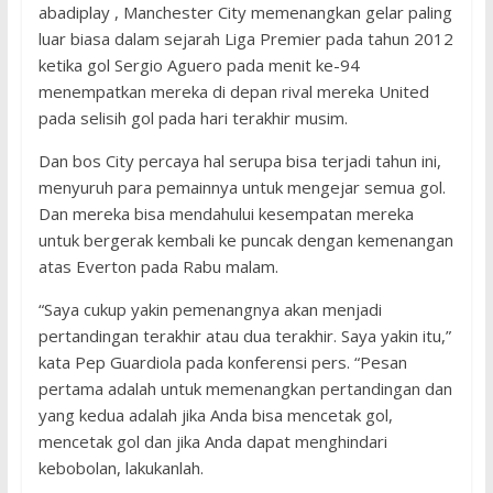
abadiplay , Manchester City memenangkan gelar paling
luar biasa dalam sejarah Liga Premier pada tahun 2012
ketika gol Sergio Aguero pada menit ke-94
menempatkan mereka di depan rival mereka United
pada selisih gol pada hari terakhir musim.
Dan bos City percaya hal serupa bisa terjadi tahun ini,
menyuruh para pemainnya untuk mengejar semua gol.
Dan mereka bisa mendahului kesempatan mereka
untuk bergerak kembali ke puncak dengan kemenangan
atas Everton pada Rabu malam.
“Saya cukup yakin pemenangnya akan menjadi
pertandingan terakhir atau dua terakhir. Saya yakin itu,”
kata Pep Guardiola pada konferensi pers. “Pesan
pertama adalah untuk memenangkan pertandingan dan
yang kedua adalah jika Anda bisa mencetak gol,
mencetak gol dan jika Anda dapat menghindari
kebobolan, lakukanlah.