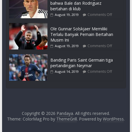
bahwa Bale dan Rodriguez
bertahan di klub
Comments Off
August 19, 2019
Ole Gunnar Solskjaer Memiliki
Terlalu Banyak Pemain Bertahan
Musim Ini
Comments Off
August 19, 2019
Banding Paris Saint Germain tiga
pertandingan Neymar
Comments Off
August 14, 2019
Copyright © 2026
Pandaya
. All rights reserved.
Theme: ColorMag Pro by
ThemeGrill
. Powered by
WordPress
.