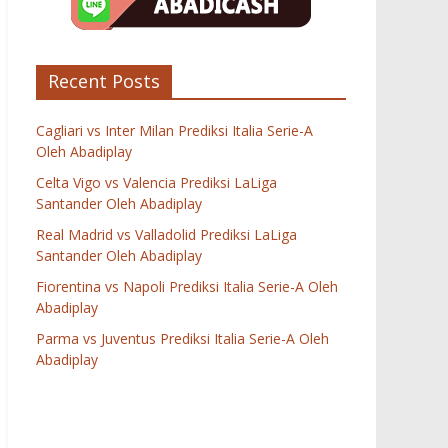
Recent Posts
Cagliari vs Inter Milan Prediksi Italia Serie-A
Oleh Abadiplay
Celta Vigo vs Valencia Prediksi LaLiga
Santander Oleh Abadiplay
Real Madrid vs Valladolid Prediksi LaLiga
Santander Oleh Abadiplay
Fiorentina vs Napoli Prediksi Italia Serie-A Oleh
Abadiplay
Parma vs Juventus Prediksi Italia Serie-A Oleh
Abadiplay