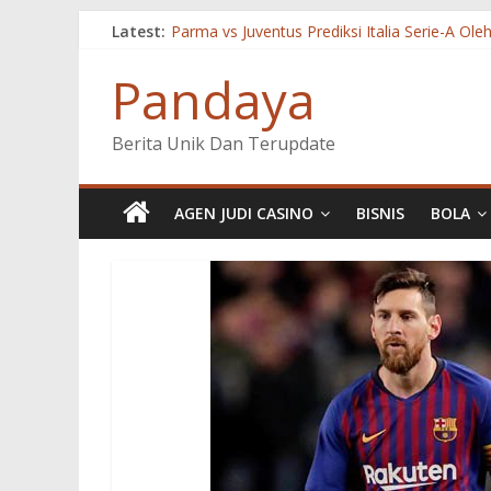
Latest:
Parma vs Juventus Prediksi Italia Serie-A Ole
Cagliari vs Inter Milan Prediksi Italia Serie-A 
Pandaya
Celta Vigo vs Valencia Prediksi LaLiga Santa
Real Madrid vs Valladolid Prediksi LaLiga Sa
Fiorentina vs Napoli Prediksi Italia Serie-A O
Berita Unik Dan Terupdate
AGEN JUDI CASINO
BISNIS
BOLA