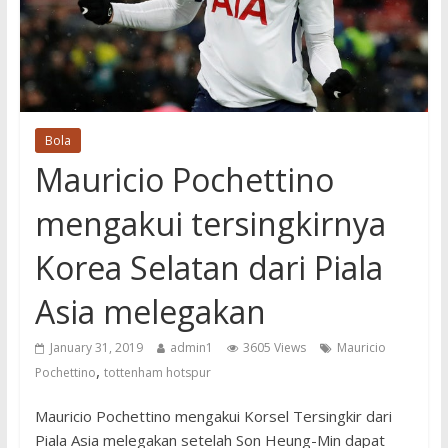
Bola
Mauricio Pochettino
mengakui tersingkirnya
Korea Selatan dari Piala
Asia melegakan
January 31, 2019
admin1
3605 Views
Mauricio
,
Pochettino
tottenham hotspur
Mauricio Pochettino mengakui Korsel Tersingkir dari
Piala Asia melegakan setelah Son Heung-Min dapat