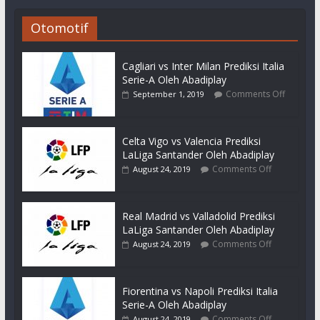
Otomotif
Cagliari vs Inter Milan Prediksi Italia
Serie-A Oleh Abadiplay
Comments Off
September 1, 2019
Celta Vigo vs Valencia Prediksi
LaLiga Santander Oleh Abadiplay
Comments Off
August 24, 2019
Real Madrid vs Valladolid Prediksi
LaLiga Santander Oleh Abadiplay
Comments Off
August 24, 2019
Fiorentina vs Napoli Prediksi Italia
Serie-A Oleh Abadiplay
Comments Off
August 24, 2019