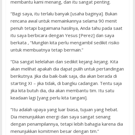
membantu kami menang, dan itu sangat penting.
“Bagi saya, itu terlalu banyak [usaha baginya]. Bukan
rencana awal untuk memainkannya selama 90 menit
penuh tetapi bagaimana hasilnya, Anda tahu pada saat
itu saya berbicara dengan Yesus [Perez] dan saya
berkata , “Mungkin kita perlu mengambil sedikit risiko
untuk membuatnya tetap bermain.”
“Dia sangat kelelahan dan sedikit kejang-kejang. Kita
akan melihat apakah dia dapat pulih untuk pertandingan
berikutnya. Jika dia baik-baik saja, dia akan berada di
starting XI – jika tidak, di bangku cadangan. Tentu saja
jika kita butuh dia, dia akan membantu tim. Itu satu
keadaan lagi [yang perlu kita tangani].
“Itu adalah upaya yang luar biasa, tujuan yang hebat.
Dia menunjukkan energi dan saya sangat senang
dengan penampilannya, tetapi lebih bahagia karena dia
menunjukkan komitmen besar dengan tim.”