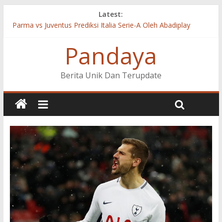
Latest:
Parma vs Juventus Prediksi Italia Serie-A Oleh Abadiplay
Cagliari vs Inter Milan Prediksi Italia Serie-A Oleh Abadiplay
Pandaya
Celta Vigo vs Valencia Prediksi LaLiga Santander Oleh
Abadiplay
Real Madrid vs Valladolid Prediksi LaLiga Santander Oleh
Berita Unik Dan Terupdate
Abadiplay
Fiorentina vs Napoli Prediksi Italia Serie-A Oleh Abadiplay