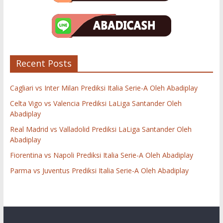
Recent Posts
Cagliari vs Inter Milan Prediksi Italia Serie-A Oleh Abadiplay
Celta Vigo vs Valencia Prediksi LaLiga Santander Oleh
Abadiplay
Real Madrid vs Valladolid Prediksi LaLiga Santander Oleh
Abadiplay
Fiorentina vs Napoli Prediksi Italia Serie-A Oleh Abadiplay
Parma vs Juventus Prediksi Italia Serie-A Oleh Abadiplay