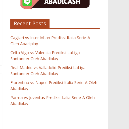
Recent Posts
Cagliari vs Inter Milan Prediksi Italia Serie-A
Oleh Abadiplay
Celta Vigo vs Valencia Prediksi LaLiga
Santander Oleh Abadiplay
Real Madrid vs Valladolid Prediksi LaLiga
Santander Oleh Abadiplay
Fiorentina vs Napoli Prediksi Italia Serie-A Oleh
Abadiplay
Parma vs Juventus Prediksi Italia Serie-A Oleh
Abadiplay