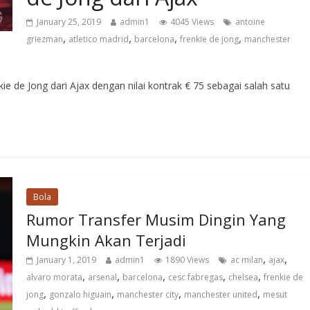
January 25, 2019
admin1
4045 Views
antoine
,
,
,
,
griezman
atletico madrid
barcelona
frenkie de jong
manchester
 de Jong dari Ajax dengan nilai kontrak € 75 sebagai salah satu
Bola
Rumor Transfer Musim Dingin Yang
Mungkin Akan Terjadi
,
,
January 1, 2019
admin1
1890 Views
ac milan
ajax
,
,
,
,
,
alvaro morata
arsenal
barcelona
cesc fabregas
chelsea
frenkie de
,
,
,
,
jong
gonzalo higuain
manchester city
manchester united
mesut