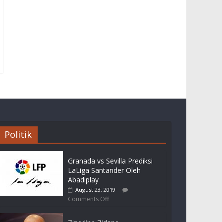
Politik
Granada vs Sevilla Prediksi
LaLiga Santander Oleh
Abadiplay
August 23, 2019
Comments Off