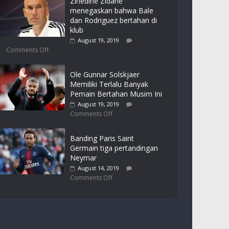
Zinedine Zidane
menegaskan bahwa Bale
dan Rodriguez bertahan di
klub
August 19, 2019
Comments Off
Ole Gunnar Solskjaer
Memiliki Terlalu Banyak
Pemain Bertahan Musim Ini
August 19, 2019
Comments Off
Banding Paris Saint
Germain tiga pertandingan
Neymar
August 14, 2019
Comments Off