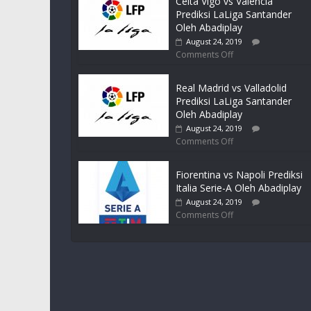
Celta Vigo vs Valencia
Prediksi LaLiga Santander
Oleh Abadiplay
August 24, 2019
Comments Off
Real Madrid vs Valladolid
Prediksi LaLiga Santander
Oleh Abadiplay
August 24, 2019
Comments Off
Fiorentina vs Napoli Prediksi
Italia Serie-A Oleh Abadiplay
August 24, 2019
Comments Off