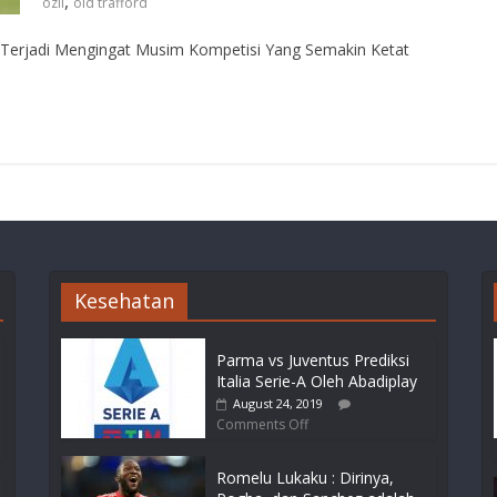
,
ozil
old trafford
Terjadi Mengingat Musim Kompetisi Yang Semakin Ketat
Kesehatan
Parma vs Juventus Prediksi
Italia Serie-A Oleh Abadiplay
August 24, 2019
Comments Off
Romelu Lukaku : Dirinya,