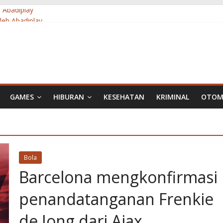
h Abadiplay
Oleh Abadiplay
nder Oleh Abadiplay
ntander Oleh Abadiplay
leh Abadiplay
GAMES
HIBURAN
KESEHATAN
KRIMINAL
OTOM
Bola
Barcelona mengkonfirmasi
penandatanganan Frenkie
de Jong dari Ajax