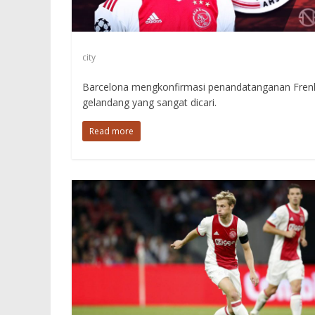
city
Barcelona mengkonfirmasi penandatanganan Frenkie
gelandang yang sangat dicari.
Read more