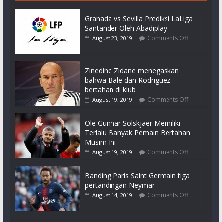
Granada vs Sevilla Prediksi LaLiga
Santander Oleh Abadiplay
Comments Off
August 23, 2019
Zinedine Zidane menegaskan
bahwa Bale dan Rodriguez
bertahan di klub
Comments Off
August 19, 2019
Ole Gunnar Solskjaer Memiliki
Terlalu Banyak Pemain Bertahan
Musim Ini
Comments Off
August 19, 2019
Banding Paris Saint Germain tiga
pertandingan Neymar
Comments Off
August 14, 2019