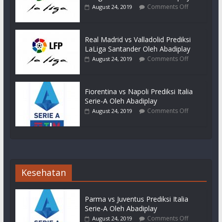
Comments Off
August 24, 2019
Real Madrid vs Valladolid Prediksi
LaLiga Santander Oleh Abadiplay
Comments Off
August 24, 2019
Fiorentina vs Napoli Prediksi Italia
Serie-A Oleh Abadiplay
Comments Off
August 24, 2019
Kesehatan
Parma vs Juventus Prediksi Italia
Serie-A Oleh Abadiplay
Comments Off
August 24, 2019