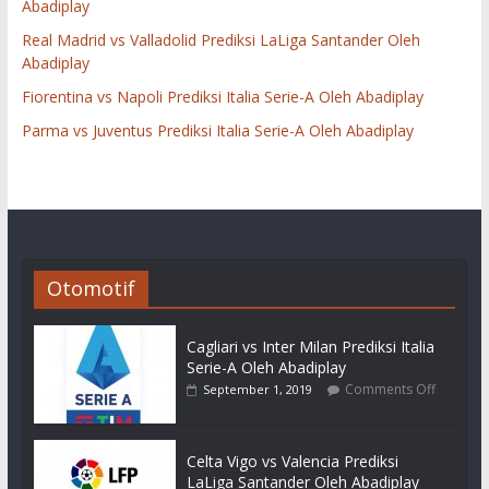
Abadiplay
Real Madrid vs Valladolid Prediksi LaLiga Santander Oleh
Abadiplay
Fiorentina vs Napoli Prediksi Italia Serie-A Oleh Abadiplay
Parma vs Juventus Prediksi Italia Serie-A Oleh Abadiplay
Otomotif
Cagliari vs Inter Milan Prediksi Italia
Serie-A Oleh Abadiplay
Comments Off
September 1, 2019
Celta Vigo vs Valencia Prediksi
LaLiga Santander Oleh Abadiplay