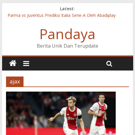
Latest:
Parma vs Juventus Prediksi Italia Serie-A Oleh Abadiplay
Cagliari vs Inter Milan Prediksi Italia Serie-A Oleh Abadiplay
Pandaya
Celta Vigo vs Valencia Prediksi LaLiga Santander Oleh
Abadiplay
Real Madrid vs Valladolid Prediksi LaLiga Santander Oleh
Berita Unik Dan Terupdate
Abadiplay
Fiorentina vs Napoli Prediksi Italia Serie-A Oleh Abadiplay
ajax