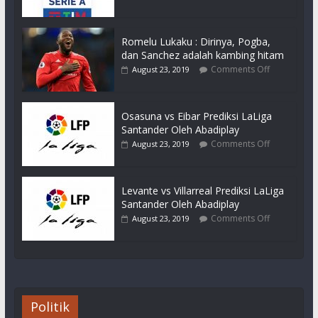
Romelu Lukaku : Dirinya, Pogba,
dan Sanchez adalah kambing hitam
Comments Off
August 23, 2019
Osasuna vs Eibar Prediksi LaLiga
Santander Oleh Abadiplay
Comments Off
August 23, 2019
Levante vs Villarreal Prediksi LaLiga
Santander Oleh Abadiplay
Comments Off
August 23, 2019
Politik