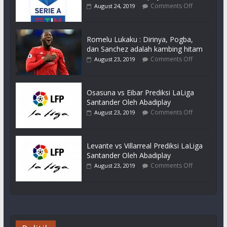
Comments Off
August 24, 2019
Romelu Lukaku : Dirinya, Pogba,
dan Sanchez adalah kambing hitam
Comments Off
August 23, 2019
Osasuna vs Eibar Prediksi LaLiga
Santander Oleh Abadiplay
Comments Off
August 23, 2019
Levante vs Villarreal Prediksi LaLiga
Santander Oleh Abadiplay
Comments Off
August 23, 2019