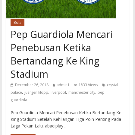
Bola
Pep Guardiola Mencari
Penebusan Ketika
Bertandang Ke King
Stadium
December 26, 2018
admin1
1833 Views
crystal
,
,
,
,
palace
juergen klopp
liverpool
manchester city
pep
guardiola
Pep Guardiola Mencari Penebusan Ketika Bertandang Ke
King Stadium Setelah Kehilangan Tiga Poin Penting Pada
Laga Pekan Lalu. abadiplay ,