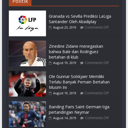
Politik
Granada vs Sevilla Prediksi LaLiga
Santander Oleh Abadiplay
Comments Off
August 23, 2019
Zinedine Zidane menegaskan
bahwa Bale dan Rodriguez
bertahan di klub
Comments Off
August 19, 2019
Ole Gunnar Solskjaer Memiliki
Terlalu Banyak Pemain Bertahan
Musim Ini
Comments Off
August 19, 2019
Banding Paris Saint Germain tiga
pertandingan Neymar
Comments Off
August 14, 2019