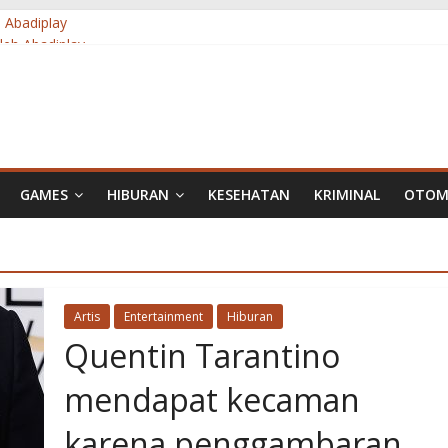
h Abadiplay
Oleh Abadiplay
nder Oleh Abadiplay
ntander Oleh Abadiplay
leh Abadiplay
GAMES
HIBURAN
KESEHATAN
KRIMINAL
OTOM
Artis
Entertainment
Hiburan
Quentin Tarantino
mendapat kecaman
karena penggambaran