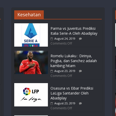
Kesehatan
Parma vs Juventus Prediksi
Italia Serie-A Oleh Abadiplay
August 24, 2019
Comments Off
Romelu Lukaku : Dirinya,
Pogba, dan Sanchez adalah
kambing hitam
August 23, 2019
Comments Off
Osasuna vs Eibar Prediksi
LaLiga Santander Oleh
Abadiplay
August 23, 2019
Comments Off