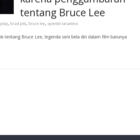
tentang Bruce Lee
,
,
,
play
brad pitt
bruce lee
quentin tarantino
tentang Bruce Lee, legenda seni bela diri dalam film barunya