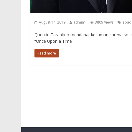
August 14, 2019
admin1
3809 Views
abadi
Quentin Tarantino mendapat kecaman karena sosok 
“Once Upon a Time
Read more