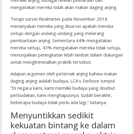
memiliki anjing sebagai hewan peliharaan dan
mengatakan mereka tidak akan makan daging anjing.
Tetapi survei Realmeter pada November 2018
menanyakan mereka yang disurvei apakah mereka
setuju dengan undang-undang yang melarang
pembantaian anjing. Sementara 44% mengatakan
mereka setuju, 43% mengatakan mereka tidak setuju,
menunjukkan peningkatan lebih lambat dalam dukungan
untuk mengkriminalkan praktik tersebut.
Adapun argumen oleh peternak anjing bahwa makan
daging anjing adalah budaya, LCA’s DeRose tumpul.
“Di negara kami, kami memiliki budaya yang disebut
perbudakan, kami menghapusnya. Sudah berakhir,
beberapa budaya tidak perlu ada lagi,” katanya.
Menyuntikkan sedikit
kekuatan bintang ke dalam