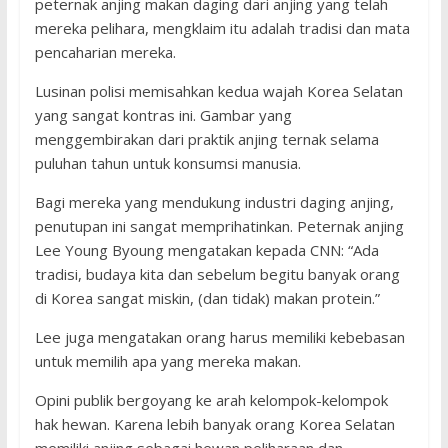
peternak anjing makan daging dari anjing yang telah
mereka pelihara, mengklaim itu adalah tradisi dan mata
pencaharian mereka.
Lusinan polisi memisahkan kedua wajah Korea Selatan
yang sangat kontras ini. Gambar yang
menggembirakan dari praktik anjing ternak selama
puluhan tahun untuk konsumsi manusia.
Bagi mereka yang mendukung industri daging anjing,
penutupan ini sangat memprihatinkan. Peternak anjing
Lee Young Byoung mengatakan kepada CNN: “Ada
tradisi, budaya kita dan sebelum begitu banyak orang
di Korea sangat miskin, (dan tidak) makan protein.”
Lee juga mengatakan orang harus memiliki kebebasan
untuk memilih apa yang mereka makan.
Opini publik bergoyang ke arah kelompok-kelompok
hak hewan. Karena lebih banyak orang Korea Selatan