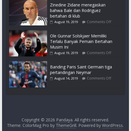
Zinedine Zidane menegaskan
bahwa Bale dan Rodriguez
bertahan di klub
Comments Off
August 19, 2019
Ole Gunnar Solskjaer Memiliki
Terlalu Banyak Pemain Bertahan
Musim Ini
Comments Off
August 19, 2019
Banding Paris Saint Germain tiga
pertandingan Neymar
Comments Off
August 14, 2019
Copyright © 2026
Pandaya
. All rights reserved.
Theme: ColorMag Pro by
ThemeGrill
. Powered by
WordPress
.