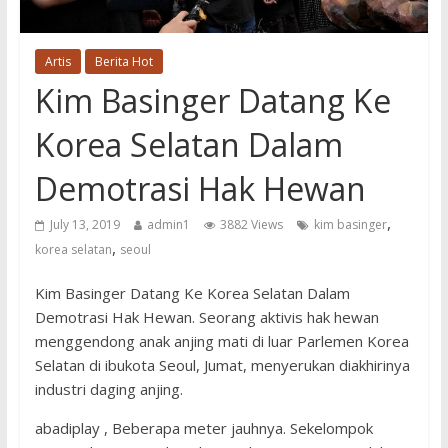
Artis
Berita Hot
Kim Basinger Datang Ke
Korea Selatan Dalam
Demotrasi Hak Hewan
,
July 13, 2019
admin1
3882 Views
kim basinger
,
korea selatan
seoul
Kim Basinger Datang Ke Korea Selatan Dalam
Demotrasi Hak Hewan. Seorang aktivis hak hewan
menggendong anak anjing mati di luar Parlemen Korea
Selatan di ibukota Seoul, Jumat, menyerukan diakhirinya
industri daging anjing.
abadiplay , Beberapa meter jauhnya. Sekelompok