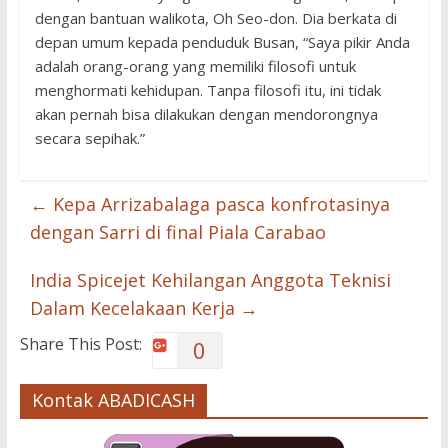
dengan bantuan walikota, Oh Seo-don. Dia berkata di
depan umum kepada penduduk Busan, “Saya pikir Anda
adalah orang-orang yang memiliki filosofi untuk
menghormati kehidupan. Tanpa filosofi itu, ini tidak
akan pernah bisa dilakukan dengan mendorongnya
secara sepihak.”
←
Kepa Arrizabalaga pasca konfrotasinya
dengan Sarri di final Piala Carabao
India Spicejet Kehilangan Anggota Teknisi
Dalam Kecelakaan Kerja
→
Share This Post:
0
Kontak ABADICASH