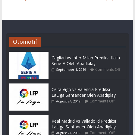
Otomotif
Cagliari vs Inter Milan Prediksi Italia
Serie-A Oleh Abadiplay
Comments Off
September 1, 2019
Celta Vigo vs Valencia Prediksi
LaLiga Santander Oleh Abadiplay
Comments Off
August 24, 2019
Real Madrid vs Valladolid Prediksi
LaLiga Santander Oleh Abadiplay
Comments Off
August 24, 2019