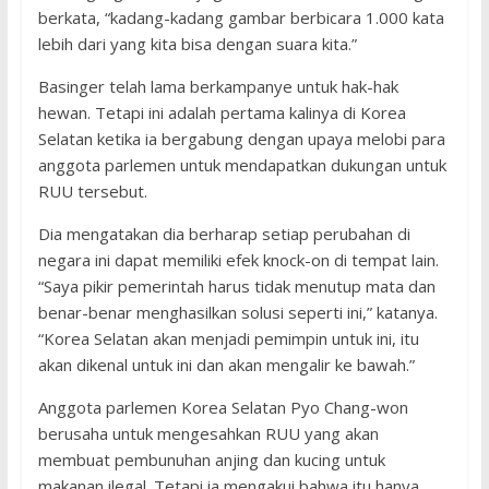
berkata, “kadang-kadang gambar berbicara 1.000 kata
lebih dari yang kita bisa dengan suara kita.”
Basinger telah lama berkampanye untuk hak-hak
hewan. Tetapi ini adalah pertama kalinya di Korea
Selatan ketika ia bergabung dengan upaya melobi para
anggota parlemen untuk mendapatkan dukungan untuk
RUU tersebut.
Dia mengatakan dia berharap setiap perubahan di
negara ini dapat memiliki efek knock-on di tempat lain.
“Saya pikir pemerintah harus tidak menutup mata dan
benar-benar menghasilkan solusi seperti ini,” katanya.
“Korea Selatan akan menjadi pemimpin untuk ini, itu
akan dikenal untuk ini dan akan mengalir ke bawah.”
Anggota parlemen Korea Selatan Pyo Chang-won
berusaha untuk mengesahkan RUU yang akan
membuat pembunuhan anjing dan kucing untuk
makanan ilegal. Tetapi ia mengakui bahwa itu hanya