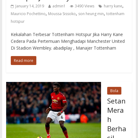
,
January 14, 2019
admin1
3490 Views
harry kane
,
,
,
Mauricio Pochettino
Moussa Sissoko
son heung min
tottenham
hotspur
Kekalahan Terbesar Tottenham Hotspur Jika Harry Kane
Cedera Pada Pertemuan Menghadapi Manchester United
Di Stadion Wembley. abadiplay , Manajer Tottenham
Read more
Bola
Setan
Mera
h
Berha
sil