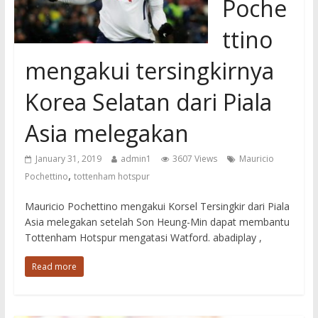
Poche
ttino
mengakui tersingkirnya
Korea Selatan dari Piala
Asia melegakan
January 31, 2019
admin1
3607 Views
Mauricio
,
Pochettino
tottenham hotspur
Mauricio Pochettino mengakui Korsel Tersingkir dari Piala
Asia melegakan setelah Son Heung-Min dapat membantu
Tottenham Hotspur mengatasi Watford. abadiplay ,
Read more