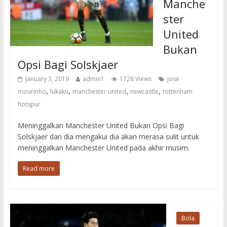
Manche
ster
United
Bukan
Opsi Bagi Solskjaer
January 3, 2019
admin1
1728 Views
jose
,
,
,
,
mourinho
lukaku
manchester united
newcastle
tottenham
hotspur
Meninggalkan Manchester United Bukan Opsi Bagi
Solskjaer dan dia mengakui dia akan merasa sulit untuk
meninggalkan Manchester United pada akhir musim.
Read more
Bola