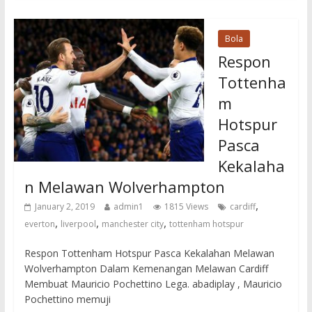
Bola
Respon
Tottenha
m
Hotspur
Pasca
Kekalaha
n Melawan Wolverhampton
,
January 2, 2019
admin1
1815 Views
cardiff
,
,
,
everton
liverpool
manchester city
tottenham hotspur
Respon Tottenham Hotspur Pasca Kekalahan Melawan
Wolverhampton Dalam Kemenangan Melawan Cardiff
Membuat Mauricio Pochettino Lega. abadiplay , Mauricio
Pochettino memuji