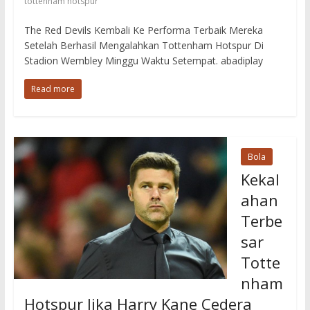
tottenham hotspur
The Red Devils Kembali Ke Performa Terbaik Mereka
Setelah Berhasil Mengalahkan Tottenham Hotspur Di
Stadion Wembley Minggu Waktu Setempat. abadiplay
Read more
Bola
Kekal
ahan
Terbe
sar
Totte
nham
Hotspur Jika Harry Kane Cedera