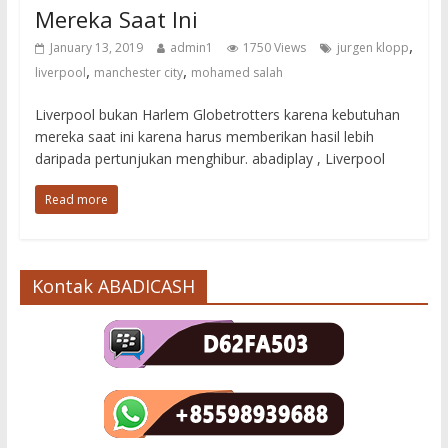
Mereka Saat Ini
,
January 13, 2019
admin1
1750 Views
jurgen klopp
,
,
liverpool
manchester city
mohamed salah
Liverpool bukan Harlem Globetrotters karena kebutuhan
mereka saat ini karena harus memberikan hasil lebih
daripada pertunjukan menghibur. abadiplay , Liverpool
Read more
Kontak ABADICASH