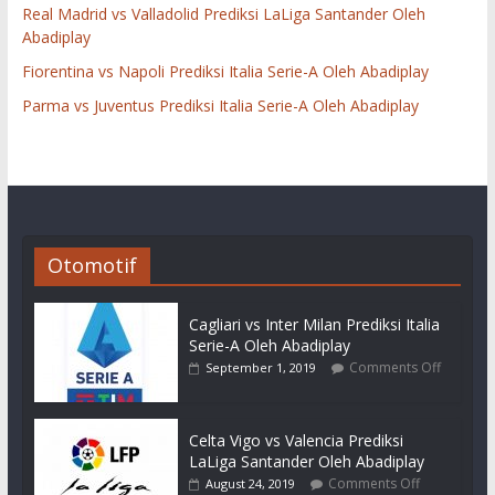
Real Madrid vs Valladolid Prediksi LaLiga Santander Oleh
Abadiplay
Fiorentina vs Napoli Prediksi Italia Serie-A Oleh Abadiplay
Parma vs Juventus Prediksi Italia Serie-A Oleh Abadiplay
Otomotif
Cagliari vs Inter Milan Prediksi Italia
Serie-A Oleh Abadiplay
Comments Off
September 1, 2019
Celta Vigo vs Valencia Prediksi
LaLiga Santander Oleh Abadiplay
Comments Off
August 24, 2019