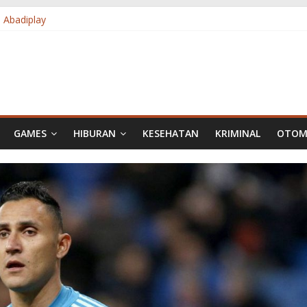
h Abadiplay
Oleh Abadiplay
nder Oleh Abadiplay
ntander Oleh Abadiplay
leh Abadiplay
GAMES
HIBURAN
KESEHATAN
KRIMINAL
OTOM