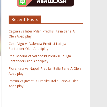
Recent Posts
Cagliari vs Inter Milan Prediksi Italia Serie-A
Oleh Abadiplay
Celta Vigo vs Valencia Prediksi LaLiga
Santander Oleh Abadiplay
Real Madrid vs Valladolid Prediksi LaLiga
Santander Oleh Abadiplay
Fiorentina vs Napoli Prediksi Italia Serie-A Oleh
Abadiplay
Parma vs Juventus Prediksi Italia Serie-A Oleh
Abadiplay