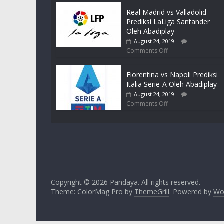
Real Madrid vs Valladolid
Prediksi LaLiga Santander
Oleh Abadiplay
August 24, 2019
Comments Off
Fiorentina vs Napoli Prediksi
Italia Serie-A Oleh Abadiplay
August 24, 2019
Comments Off
Copyright © 2026
Pandaya
. All rights reserved.
Theme: ColorMag Pro by
ThemeGrill
. Powered by
Wo