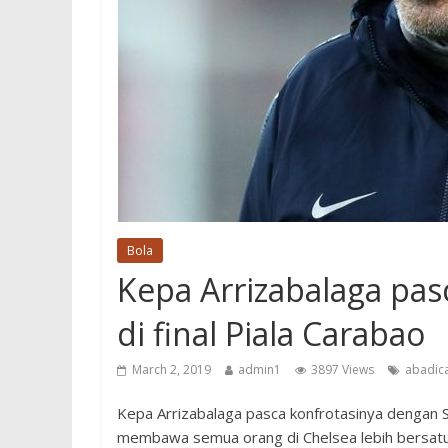
Bola
Kepa Arrizabalaga pas
di final Piala Carabao
March 2, 2019
admin1
3897 Views
abadic
Kepa Arrizabalaga pasca konfrotasinya dengan Sar
membawa semua orang di Chelsea lebih bersatu