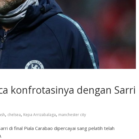
ca konfrotasinya dengan Sarri
,
,
,
ash
chelsea
Kepa Arrizabalaga
manchester city
ri di final Piala Carabao dipercayai sang pelatih telah
.