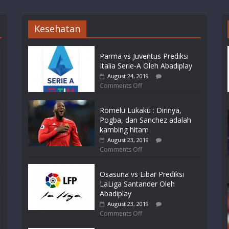
Kesehatan
Parma vs Juventus Prediksi
Italia Serie-A Oleh Abadiplay
August 24, 2019
Comments Off
Romelu Lukaku : Dirinya,
Pogba, dan Sanchez adalah
kambing hitam
August 23, 2019
Comments Off
Osasuna vs Eibar Prediksi
LaLiga Santander Oleh
Abadiplay
August 23, 2019
Comments Off