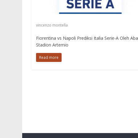
vincenzo montella
Fiorentina vs Napoli Prediksi Italia Serie-A Oleh 
Stadion Artemio
Read more