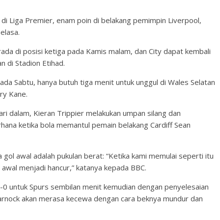
di Liga Premier, enam poin di belakang pemimpin Liverpool,
elasa.
da di posisi ketiga pada Kamis malam, dan City dapat kembali
n di Stadion Etihad.
ada Sabtu, hanya butuh tiga menit untuk unggul di Wales Selatan
ry Kane.
ri dalam, Kieran Trippier melakukan umpan silang dan
hana ketika bola memantul pemain belakang Cardiff Sean
ol awal adalah pukulan berat: “Ketika kami memulai seperti itu
 awal menjadi hancur,” katanya kepada BBC.
-0 untuk Spurs sembilan menit kemudian dengan penyelesaian
 Warnock akan merasa kecewa dengan cara beknya mundur dan