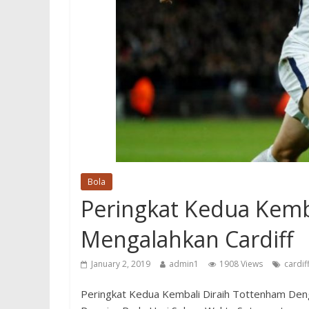
Bola
Peringkat Kedua Kemb
Mengalahkan Cardiff
January 2, 2019
admin1
1908 Views
cardif
Peringkat Kedua Kembali Diraih Tottenham Deng