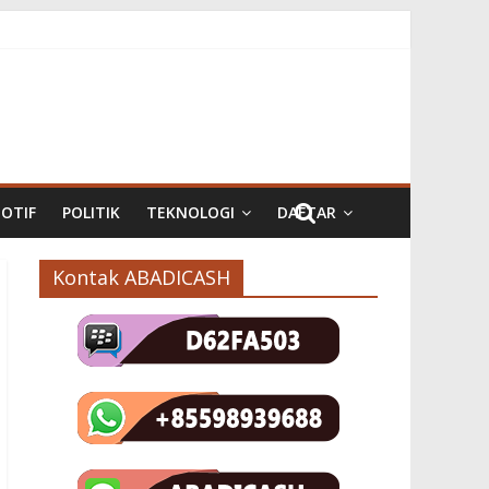
OTIF
POLITIK
TEKNOLOGI
DAFTAR
Kontak ABADICASH