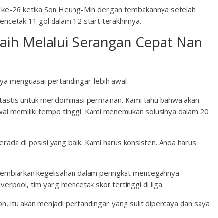
it ke-26 ketika Son Heung-Min dengan tembakannya setelah
encetak 11 gol dalam 12 start terakhirnya.
raih Melalui Serangan Cepat Nan
ya menguasai pertandingan lebih awal.
antastis untuk mendominasi permainan. Kami tahu bahwa akan
awal memiliki tempo tinggi. Kami menemukan solusinya dalam 20
berada di posisi yang baik. Kami harus konsisten. Anda harus
embiarkan kegelisahan dalam peringkat mencegahnya
erpool, tim yang mencetak skor tertinggi di liga.
on, itu akan menjadi pertandingan yang sulit dipercaya dan saya