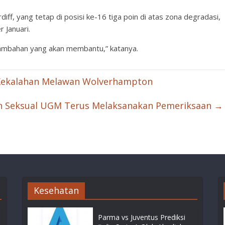
f, yang tetap di posisi ke-16 tiga poin di atas zona degradasi,
 Januari.
tambahan yang akan membantu,” katanya.
Kekalahan Melawan Wolverhampton
n Seksual UGM Terus Melaksanakan Pemeriksaan
→
Kesehatan
Parma vs Juventus Prediksi