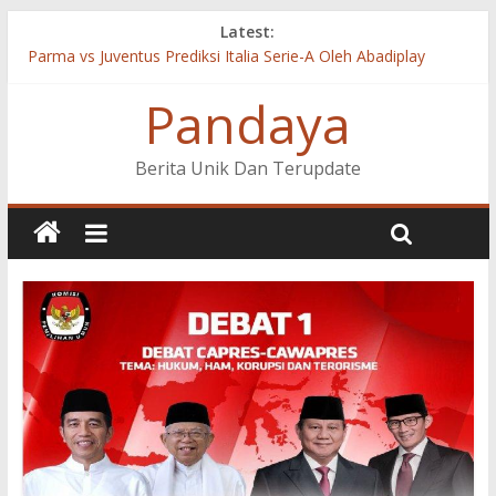
Latest:
Parma vs Juventus Prediksi Italia Serie-A Oleh Abadiplay
Cagliari vs Inter Milan Prediksi Italia Serie-A Oleh Abadiplay
Pandaya
Celta Vigo vs Valencia Prediksi LaLiga Santander Oleh
Abadiplay
Real Madrid vs Valladolid Prediksi LaLiga Santander Oleh
Berita Unik Dan Terupdate
Abadiplay
Fiorentina vs Napoli Prediksi Italia Serie-A Oleh Abadiplay