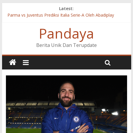
Latest:
Parma vs Juventus Prediksi Italia Serie-A Oleh Abadiplay
Cagliari vs Inter Milan Prediksi Italia Serie-A Oleh Abadiplay
Pandaya
Celta Vigo vs Valencia Prediksi LaLiga Santander Oleh
Abadiplay
Real Madrid vs Valladolid Prediksi LaLiga Santander Oleh
Berita Unik Dan Terupdate
Abadiplay
Fiorentina vs Napoli Prediksi Italia Serie-A Oleh Abadiplay