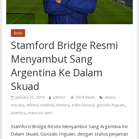
Bola
Stamford Bridge Resmi
Menyambut Sang
Argentina Ke Dalam
Skuad
January 25, 2019
admin1
3674 Views
alvaro
,
,
,
,
,
morata
atletico madrid
chelsea
eden hazard
gonzalo higuain
,
juventus
maurizio sarri
Stamford Bridge Resmi Menyambut Sang Argentina Ke
Dalam Skuad, Gonzalo Higuain, dengan status pinjaman